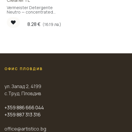
Cleaner 1 L
Vermeister Detergente
Neutro — concentrated
neutral-pH cleaner for
parquet, 1 L.
8.28
€
(16.19 лв.)
ОФИС ПЛОВДИВ
ул. Запад 2, 4199
с.Труд, Пловдив
+359 886 666 044
+359 887 313 316
office@artistico.bg