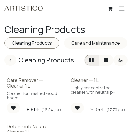
Skip to Content
Cleaning Products
Cleaning Products
Care and Maintanance
Cleaning Products
Care Remover —
Cleaner — 1 L
Cleaner 1 L
Highly concentrated
cleaner with neutral pH
Cleaner for finished wood
floors.
8.61
€
9.05
€
(16.84 лв.)
(17.70 лв.)
DetergenteNeutro