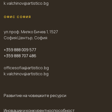
k.valchinov@artistico.bg
ОФИС СОФИЯ
ул.проф. Милко Бичев 1, 1527
София Център, София
+359 888 009 577
+359 888 707 486
officesofia@artistico.bg
k.valchinov@artistico.bg
Развитие на човешките ресурси
Иновации и конкурентноспособност