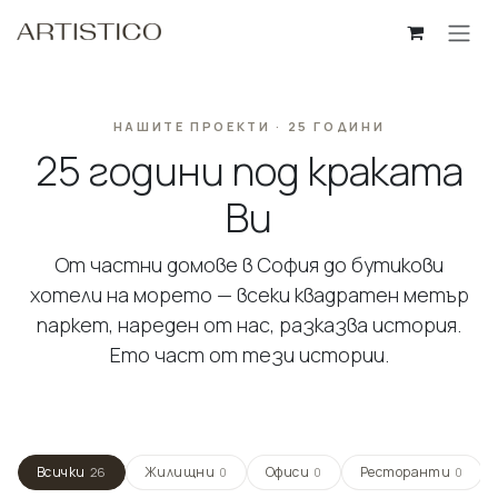
Пропусни до съдържанието
НАШИТЕ ПРОЕКТИ · 25 ГОДИНИ
25 години под краката
Ви
От частни домове в София до бутикови
хотели на морето — всеки квадратен метър
паркет, нареден от нас, разказва история.
Ето част от тези истории.
Хотел Чукаря
Частен Апартамент
Всички
Жилищни
Офиси
Ресторанти
26
0
0
0
Трявна · 2022 · 600м²
Частен Апартамент
София · 2022 · 120м²