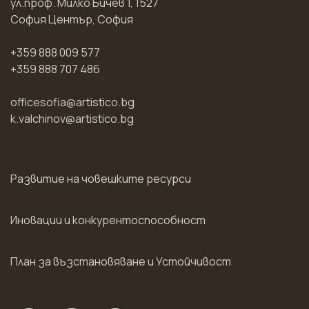
ул.проф. Милко Бичев 1, 1527
София Център, София
+359 888 009 577
+359 888 707 486
officesofia@artistico.bg
k.valchinov@artistico.bg
Развитие на човешките ресурси
Иновации и конкурентоспособност
План за възстановяване и Устойчивост