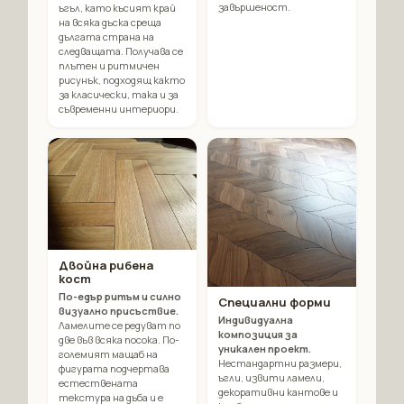
завършеност.
ъгъл, като късият край
на всяка дъска среща
дългата страна на
следващата. Получава се
плътен и ритмичен
рисунък, подходящ както
за класически, така и за
съвременни интериори.
Двойна рибена
кост
По-едър ритъм и силно
Специални форми
визуално присъствие.
Индивидуална
Ламелите се редуват по
композиция за
две във всяка посока. По-
уникален проект.
големият мащаб на
Нестандартни размери,
фигурата подчертава
ъгли, извити ламели,
естествената
декоративни кантове и
текстура на дъба и е