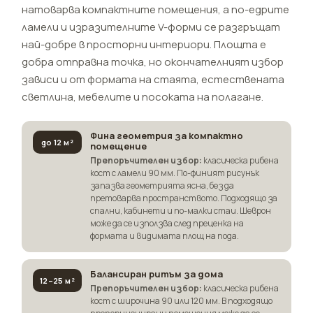
натоварва компактните помещения, а по-едрите
ламели и изразителните V-форми се разгръщат
най-добре в просторни интериори. Площта е
добра отправна точка, но окончателният избор
зависи и от формата на стаята, естествената
светлина, мебелите и посоката на полагане.
Фина геометрия за компактно
до 12 м²
помещение
Препоръчителен избор:
класическа рибена
кост с ламели 90 мм. По-финият рисунък
запазва геометрията ясна, без да
претоварва пространството. Подходящо за
спални, кабинети и по-малки стаи. Шеврон
може да се използва след преценка на
формата и видимата площ на пода.
Балансиран ритъм за дома
12–25 м²
Препоръчителен избор:
класическа рибена
кост с широчина 90 или 120 мм. В подходящо