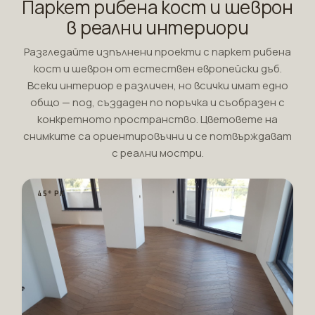
Паркет рибена кост и шеврон
в реални интериори
Разгледайте изпълнени проекти с паркет рибена
кост и шеврон от естествен европейски дъб.
Всеки интериор е различен, но всички имат едно
общо — под, създаден по поръчка и съобразен с
конкретното пространство. Цветовете на
снимките са ориентировъчни и се потвърждават
с реални мостри.
45° РК