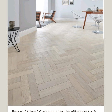
Бутиков офис в София — унгарска 45° тъмен дъб