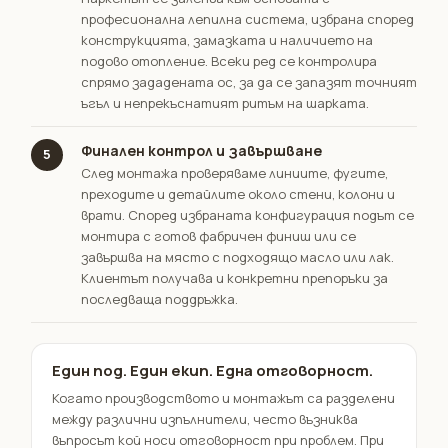
професионална лепилна система, избрана според
конструкцията, замазката и наличието на
подово отопление. Всеки ред се контролира
спрямо зададената ос, за да се запазят точният
ъгъл и непрекъснатият ритъм на шарката.
Финален контрол и завършване
5
След монтажа проверяваме линиите, фугите,
преходите и детайлите около стени, колони и
врати. Според избраната конфигурация подът се
монтира с готов фабричен финиш или се
завършва на място с подходящо
масло
или
лак
.
Клиентът получава и конкретни препоръки за
последваща поддръжка
.
Един под. Един екип. Една отговорност.
Когато производството и монтажът са разделени
между различни изпълнители, често възниква
въпросът кой носи отговорност при проблем. При