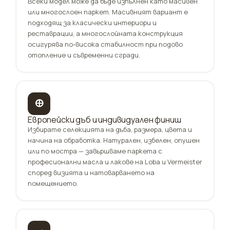
Всеки модел може да бъде изпълнен като масивен
или многослоен паркет. Масивният вариант е
подходящ за класически интериори и
реставрации, а многослойната конструкция
осигурява по-висока стабилност при подово
отопление и съвременни сгради.
🜨
Европейски дъб и индивидуален финиш
Избирате селекцията на дъба, размера, цвета и
начина на обработка. Натурален, избелен, опушен
или по мостра — завършваме паркета с
професионални масла и лакове на Loba и Vermeister
според визията и натоварването на
помещението.