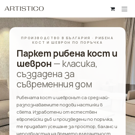
Пропусни до съдържанието
ПРОИЗВОДСТВО В БЪЛГАРИЯ · РИБЕНА
КОСТ И ШЕВРОН ПО ПОРЪЧКА
Паркет рибена кост и
шеврон
— класика,
създадена за
съвременния дом
Рибената кост и шевронът са сред най-
разпознаваемите подови настилки в
света. Изработени от естествен
европейски дъб и произведени по поръчка,
те придават усещане за простор, баланс и
неподвластна на времето елегантност.