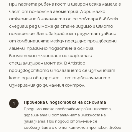
При паркета рибена кост и шеврон всяка ламела е
част от по-голяма геометрия. Дори малко
отклонение в началната ос се повтаря във всеки
следващ ред и може да стане видимо в цялото
помещение. Затова крайният резултат зависи
от комбинацията между прецизно произведени
ламели, правилно подготвена основа,
внимателно планиране на шарката и
специализиран монтаж. В Artistico
производството и полагането се изпълняват
като един общ процес — от първоначалните
измервания до финалния контрол.
Проверка и подготовка на основата
1
Преди монтажа проверяваме равнинността,
здравината и остатъчната влажност на
замазката. При подово отопление се
съобразяваме и с отоплителния протокол. Добре