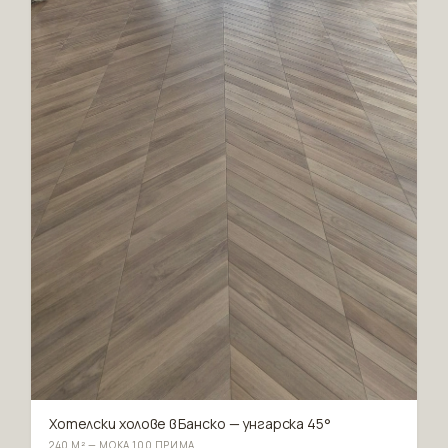
Хотелски холове в Банско — унгарска 45°
240 М² — МОКА 100 ПРИМА