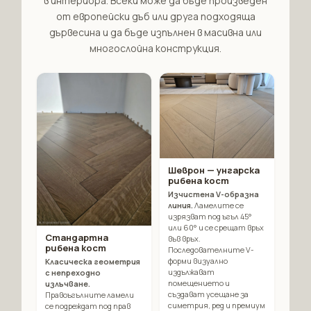
в интериора. Всеки може да бъде произведен
от европейски дъб или друга подходяща
дървесина и да бъде изпълнен в масивна или
многослойна конструкция.
Шеврон — унгарска
рибена кост
Изчистена V-образна
линия.
Ламелите се
изрязват под ъгъл 45°
или 60° и се срещат връх
Стандартна
във връх.
рибена кост
Последователните V-
форми визуално
Класическа геометрия
издължават
с непреходно
помещението и
излъчване.
създават усещане за
Правоъгълните ламели
симетрия, ред и премиум
се подреждат под прав