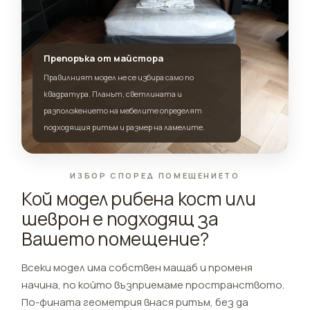
Препоръка от майстора
Правилният модел не се избира само по
квадратура. Планът, светлината и
разположението на мебелите определят
подходящия ритъм и размер на ламелите.
ИЗБОР СПОРЕД ПОМЕЩЕНИЕТО
Кой модел рибена кост или
шеврон е подходящ за
Вашето помещение?
Всеки модел има собствен мащаб и променя
начина, по който възприемаме пространството.
По-фината геометрия внася ритъм, без да