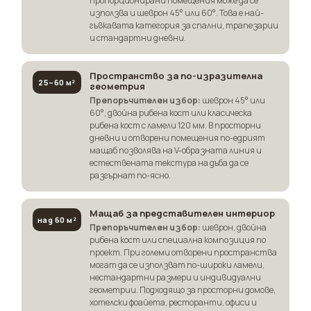
пропорционирани помещения може да се
използва и шеврон 45° или 60°. Това е най-
гъвкавата категория за спални, трапезарии
и стандартни дневни.
Пространство за по-изразителна
25–60 м²
геометрия
Препоръчителен избор:
шеврон 45° или
60°, двойна рибена кост или класическа
рибена кост с ламели 120 мм. В просторни
дневни и отворени помещения по-едрият
мащаб позволява на V-образната линия и
естествената текстура на дъба да се
разгърнат по-ясно.
Мащаб за представителен интериор
над 60 м²
Препоръчителен избор:
шеврон, двойна
рибена кост или специална композиция по
проект. При големи отворени пространства
могат да се използват по-широки ламели,
нестандартни размери и индивидуални
геометрии. Подходящо за просторни домове,
хотелски фоайета, ресторанти, офиси и