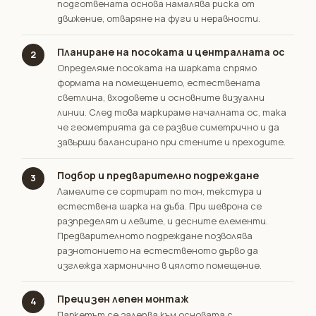
подготвената основа намалява риска от
движение, отваряне на фуги и неравности.
Планиране на посоката и централната ос
2
Определяме посоката на шарката спрямо
формата на помещението, естествената
светлина, входовете и основните визуални
линии. След това маркираме началната ос, така
че геометрията да се развие симетрично и да
завърши балансирано при стените и преходите.
Подбор и предварително подреждане
3
Ламелите се сортират по тон, текстура и
естествена шарка на дъба. При шеврона се
разпределят и левите, и десните елементи.
Предварителното подреждане позволява
разнотонието на естественото дърво да
изглежда хармонично в цялото помещение.
Прецизен лепен монтаж
4
Паркетът се залепва към основата с