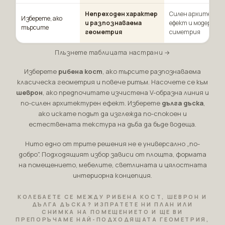
Непреходен характер
Силен архитекту
Изберете, ако
и разпознаваема
ефект и модерна
търсите
геометрия
симетрия
Плъзнете таблицата настрани →
Изберете
рибена кост
, ако търсите разпознаваема
класическа геометрия и повече ритъм. Насочете се към
шеврон
, ако предпочитате изчистена V-образна линия и
по-силен архитектурен ефект. Изберете
дълга дъска
,
ако искате подът да изглежда по-спокоен и
естествената текстура на дъба да бъде водеща.
Нито едно от трите решения не е универсално „по-
добро". Подходящият избор зависи от площта, формата
на помещението, мебелите, светлината и цялостната
интериорна концепция.
КОЛЕБАЕТЕ СЕ МЕЖДУ РИБЕНА КОСТ, ШЕВРОН И
ДЪЛГА ДЪСКА? ИЗПРАТЕТЕ НИ ПЛАН ИЛИ
СНИМКА НА ПОМЕЩЕНИЕТО И ЩЕ ВИ
ПРЕПОРЪЧАМЕ НАЙ-ПОДХОДЯЩАТА ГЕОМЕТРИЯ,