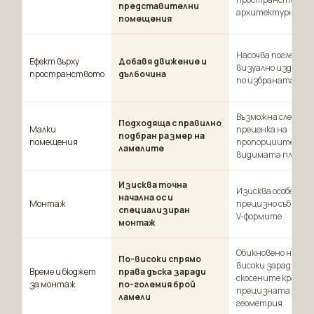
представителни
архитектурна ос
помещения
Насочва погледа и
Ефект върху
Добавя движение и
визуално издължа
пространството
дълбочина
по избраната ос
Възможна след
Подходяща с правилно
Малки
преценка на
подбран размер на
помещения
пропорциите и
ламелите
видимата площ
Изисква точна
Изисква особено
начална ос и
Монтаж
прецизно събиран
специализиран
V-формите
монтаж
Обикновено най-
По-високи спрямо
високи заради
Време и бюджет
права дъска заради
скосените краища
за монтаж
по-големия брой
прецизната
ламели
геометрия