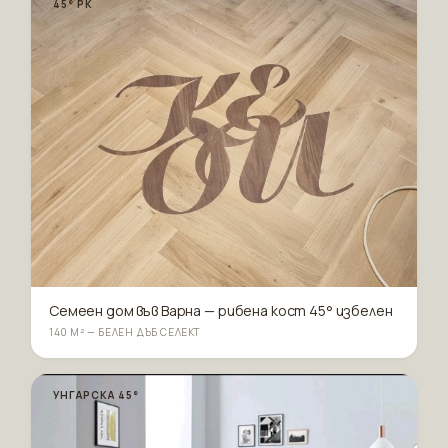
45° РК
Семеен дом във Варна — рибена кост 45° избелен
140 М² — БЕЛЕН ДЪБ СЕЛЕКТ
УНГАРСКА 45°