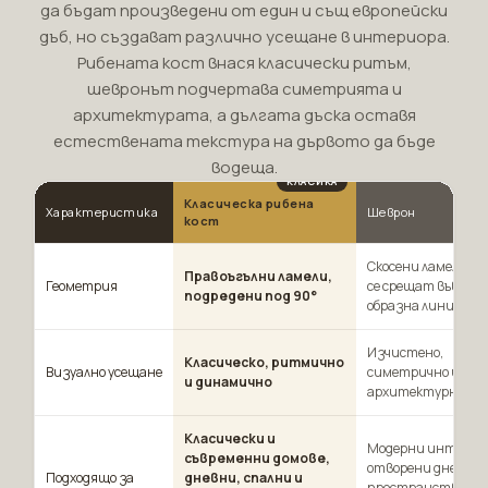
да бъдат произведени от един и същ европейски
дъб, но създават различно усещане в интериора.
Рибената кост внася класически ритъм,
шевронът подчертава симетрията и
архитектурата, а дългата дъска оставя
естествената текстура на дървото да бъде
водеща.
Класическа рибена
Характеристика
Шеврон
кост
Скосени ламели, к
Правоъгълни ламели,
Геометрия
се срещат във V-
подредени под 90°
образна линия
Изчистено,
Класическо, ритмично
Визуално усещане
симетрично и
и динамично
архитектурно
Класически и
Модерни интерио
съвременни домове,
отворени дневни 
Подходящо за
дневни, спални и
пространства с я