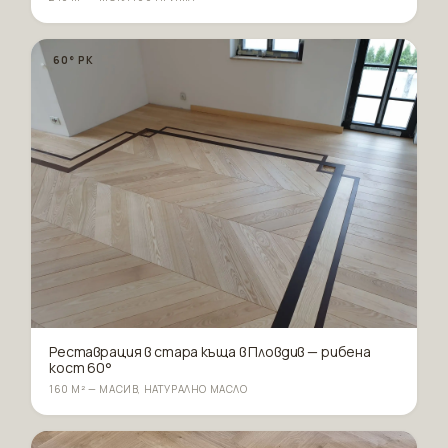
60° РК
Реставрация в стара къща в Пловдив — рибена
кост 60°
160 М² — МАСИВ, НАТУРАЛНО МАСЛО