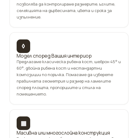
позволява да контролираме размерите, ъглите,
селекцията на дървесината, цвета и срока за
изпълнение.
◊
Модел според Вашия интериор
Предлагаме класическа рибена кост, шеврон 45° и
60°, двойна рибена кост и нестандартни
композиции по поръчка. Помагаме да изберете
правилната геометрия и размер на ламелите
според площта, пропорциите и стила на
помещението.
▦
Масивна или многослойна конструкция