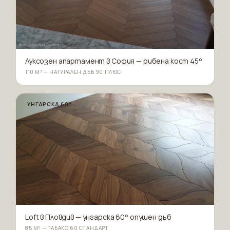
Луксозен апартамент в София — рибена кост 45°
110 М² — НАТУРАЛЕН ДЪБ 90 ПЛЮС
УНГАРСКА 60°
Loft в Пловдив — унгарска 60° опушен дъб
85 М² — ТАБАКО 60 СТАНДАРТ