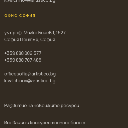
k.valchinov@artistico.bg
ОФИС СОФИЯ
ул.проф. Милко Бичев 1, 1527
София Център, София
+359 888 009 577
+359 888 707 486
officesofia@artistico.bg
k.valchinov@artistico.bg
Развитие на човешките ресурси
Иновации и конкурентоспособност