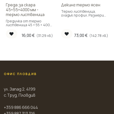
Греда за скара
Декинг термо ясен
45×55×4000 мм -
Термо лиственица,
термо лиственица
гладък профил. Размери
120 × 4000 × 29 мм. За
Гредичка от термо
външни тераси и декинг.
лиственица 45 × 55 × 4000
мм за подложна скара.
Произвежда се по заявка.
16,00
€
73,00
€
(31.29 лв.)
(142.78 лв.)
ОФИС ПЛОВДИВ
ул. Запад 2, 4199
с.Труд, Пловдив
+359 886 666 044
+359 887 313 316