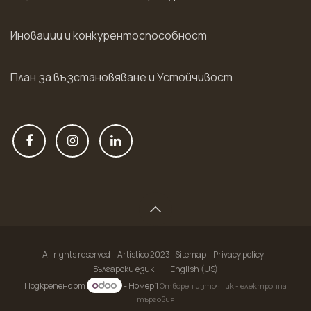
Иновации и конкурентоспособност
План за възстановяване и Устойчивост
All rights reserved – Artistico 2023- Sitemap – Privacy policy
Български език
|
English (US)
Подкрепено от
- Номер 1
Отворен източник - електронна
търговия