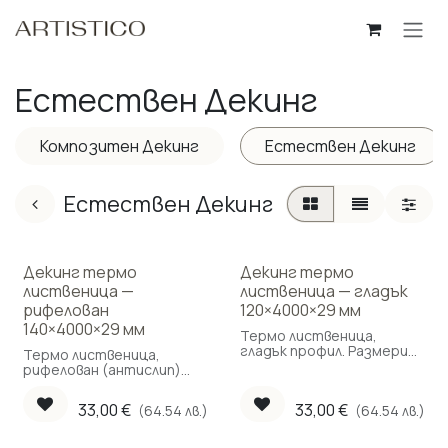
Пропусни до съдържанието
Естествен Декинг
Композитен Декинг
Естествен Декинг
Естествен Декинг
Декинг термо
Декинг термо
лиственица —
лиственица — гладък
рифелован
120×4000×29 мм
140×4000×29 мм
Термо лиственица,
гладък профил. Размери
Термо лиственица,
120 × 4000 × 29 мм. За
рифелован (антислип)
външни тераси и декинг.
профил. Размери 140 ×
4000 × 29 мм. За външни
33,00
€
33,00
€
(64.54 лв.)
(64.54 лв.)
тераси и декинг.