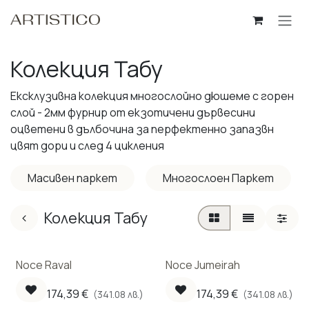
Пропусни до съдържанието
Колекция Табу
Ексклузивна колекция многослойно дюшеме с горен
слой - 2мм фурнир от екзотичени дървесини
оцветени в дълбочина за перфектенно запазвн
цвят дори и след 4 цикления
Масивен паркет
Многослоен Паркет
Колекция Табу
Noce Raval
Noce Jumeirah
174,39
€
174,39
€
(341.08 лв.)
(341.08 лв.)