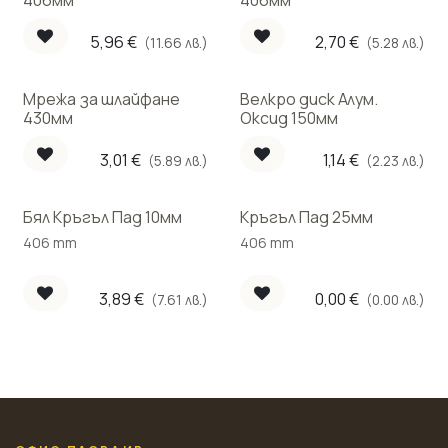
406мм
406мм
5,96
€
2,70
€
(11.66 лв.)
(5.28 лв.)
Мрежа за шлайфане
Велкро диск Алум.
430мм
Оксид 150мм
3,01
€
1,14
€
(5.89 лв.)
(2.23 лв.)
Бял Кръгъл Пад 10мм
Кръгъл Пад 25мм
406 mm
406 mm
3,89
€
0,00
€
(7.61 лв.)
(0.00 лв.)