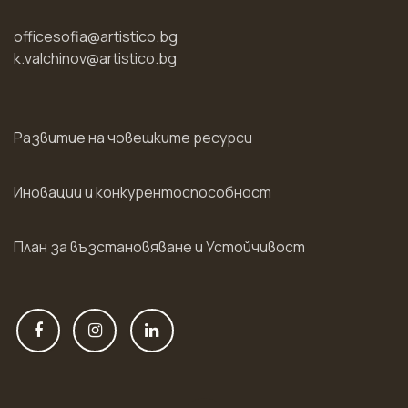
officesofia@artistico.bg
k.valchinov@artistico.bg
Развитие на човешките ресурси
Иновации и конкурентоспособност
План за възстановяване и Устойчивост