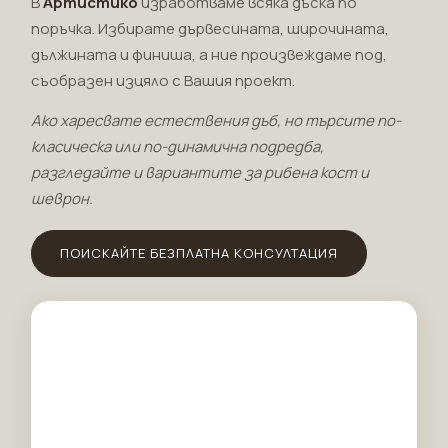
В
Артистико
изработваме всяка дъска по
поръчка. Избирате дървесината, широчината,
дължината и финиша, а ние произвеждаме под,
съобразен изцяло с Вашия проект.
Ако харесвате естествения дъб, но търсите по-
класическа или по-динамична подредба,
разгледайте и вариантите за
рибена кост и
шеврон
.
ПОИСКАЙТЕ БЕЗПЛАТНА КОНСУЛТАЦИЯ