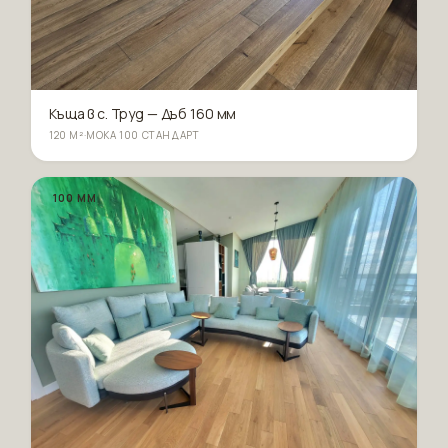
Къща в с. Труд — Дъб 160 мм
120 М²
·
МОКА 100 СТАНДАРТ
100 ММ