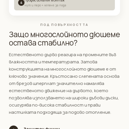
Професионален монтаж
4
нут и перо + лепене за пода
ПОД ПОВЪРХНОСТТА
Защо многослойното дюшеме
остава стабилно?
Естественото дърво реагира на промените във
влажността и температурата. Затова
конструкцията на многослойното дюшеме е от
ключово значение. Кръстосано слепената основа
от брезов шперплат значително намалява
естественото движение на дървото, което
позволява използването на широки дъбови дъски,
осигурява по-висока стабилност и прави
настилката подходяща за подово отопление.
Защитен финиш