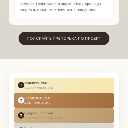
чепове и равномерна шарка. Подходяща за
модерни и минималистични интериори.
ПОИСКАЙТЕ ПРЕПОРЪКА ПО ПРОЕКТ
Защитен финиш
1
UV лак / масло Loba
Европейски дъб
2
4 мм — цял ламел
Брезов шперплат
3
кръстосано слепени слоеве