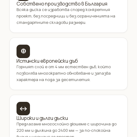
Собствено производство в България
Всяка дъска се изработва според конкретния
проект, без посредници и без ограниченията на
стандартните складови размери.
🜨
Истински европейски дъб
Горният слой е от 4 мм естествен дъб, който
позволява многократно обновяване и запазва
характера на пода за десетилетия.
↔
Широки и дълги дъски
Предлагаме многослойно дюшеме с широчина до
220 мм и дължина до 2400 мм — за по-спокойна
визия и усещане за простор.