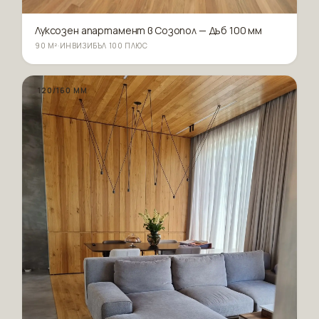
Луксозен апартамент в Созопол — Дъб 100 мм
90 М²
·
ИНВИЗИБЪЛ 100 ПЛЮС
120/160 ММ