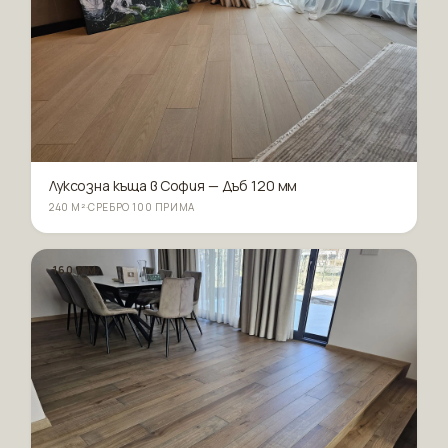
Луксозна къща в София — Дъб 120 мм
240 М²
·
СРЕБРО 100 ПРИМА
160 ММ