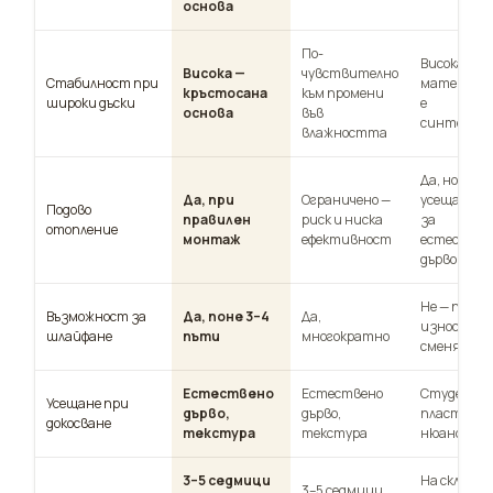
основа
По-
Висока, но
Висока —
чувствително
Стабилност при
материал
кръстосана
към промени
широки дъски
е
основа
във
синтетич
влажността
Да, но без
Да, при
Ограничено —
усещанет
Подово
правилен
риск и ниска
за
отопление
монтаж
ефективност
естествен
дърво
Не — при
Възможност за
Да, поне 3–4
Да,
износване 
шлайфане
пъти
многократно
сменя
Естествено
Естествено
Студен ил
Усещане при
дърво,
дърво,
пластмасо
докосване
текстура
текстура
нюанс
3–5 седмици
На склад, н
3–5 седмици