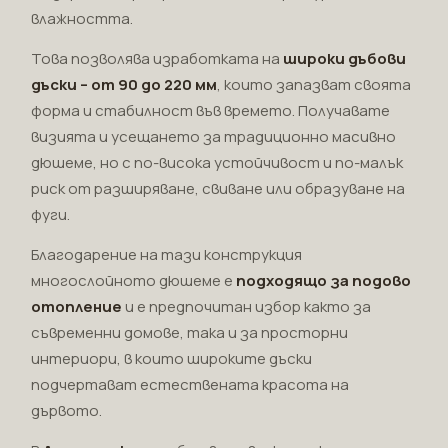
влажността.
Това позволява изработката на
широки дъбови
дъски – от 90 до 220 мм
, които запазват своята
форма и стабилност във времето. Получавате
визията и усещането за традиционно масивно
дюшеме, но с по-висока устойчивост и по-малък
риск от разширяване, свиване или образуване на
фуги.
Благодарение на тази конструкция
многослойното дюшеме е
подходящо за подово
отопление
и е предпочитан избор както за
съвременни домове, така и за просторни
интериори, в които широките дъски
подчертават естествената красота на
дървото.