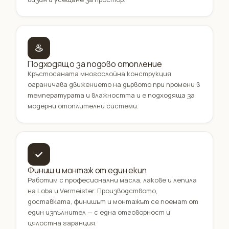
♨
Подходящо за подово отопление
Кръстосаната многослойна конструкция
ограничава движението на дървото при промени в
температурата и влажността и е подходяща за
модерни отоплителни системи.
✓
Финиш и монтаж от един екип
Работим с професионални масла, лакове и лепила
на Loba и Vermeister. Производството,
доставката, финишът и монтажът се поемат от
един изпълнител — с една отговорност и
цялостна гаранция.