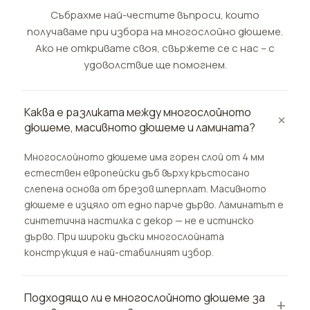
Събрахме най-честите въпроси, които
получаваме при избора на многослойно дюшеме.
Ако не откривате своя, свържете се с нас – с
удоволствие ще помогнем.
Каква е разликата между многослойното
дюшеме, масивното дюшеме и ламината?
Многослойното дюшеме има горен слой от 4 мм
естествен европейски дъб върху кръстосано
слепена основа от брезов шперплат. Масивното
дюшеме е изцяло от едно парче дърво. Ламинатът е
синтетична настилка с декор — не е истинско
дърво. При широки дъски многослойната
конструкция е най-стабилният избор.
Подходящо ли е многослойното дюшеме за