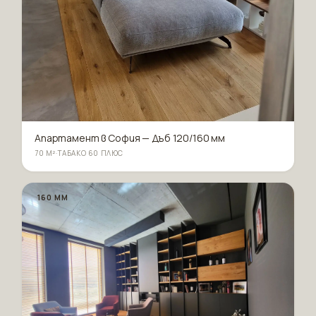
Апартамент в София — Дъб 120/160 мм
70 М²
·
ТАБАКО 60 ПЛЮС
160 ММ