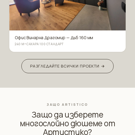
Офис Винарна Драгомир — Дъб 160 мм
240 М²
·
САХАРА 100 СТАНДАРТ
РАЗГЛЕДАЙТЕ ВСИЧКИ ПРОЕКТИ →
ЗАЩО ARTISTICO
Защо да изберете
многослойно дюшеме от
Артистико?