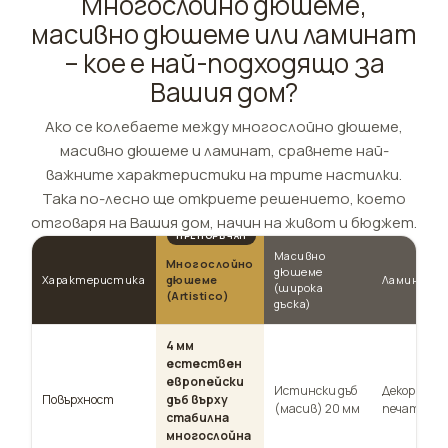
Многослойно дюшеме,
масивно дюшеме или ламинат
– кое е най-подходящо за
Вашия дом?
Ако се колебаете между многослойно дюшеме,
масивно дюшеме и ламинат, сравнете най-
важните характеристики на трите настилки.
Така по-лесно ще откриете решението, което
отговаря на Вашия дом, начин на живот и бюджет.
Масивно
Многослойно
дюшеме
Характеристика
дюшеме
Ламинат
(широка
(Artistico)
дъска)
4 мм
естествен
европейски
Истински дъб
Декор фолио
Повърхност
дъб върху
(масив) 20 мм
печат
стабилна
многослойна