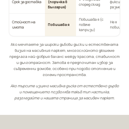
Срок за доставка
(поръчка в
фиксирани
според склад
България)
размери
Повишава я (с
Стойност на
Не я
Повишава я
повече
имота
повишава
капризи)
Ако мечтаете за широки дъбови дъски и естествената
визия на масивния паркет, многослойното дюшеме
предлага най-добрия баланс между красота, стабилност
и дълготрайност. Затова е предпочитан избор за
съвременни домове, особено при подово отопление и
големи пространства.
Ако търсите изцяло масивна дъска от естествено дърво
и помещението позволява такъв тип настилка,
разгледайте и нашата страница за
масивен паркет
.