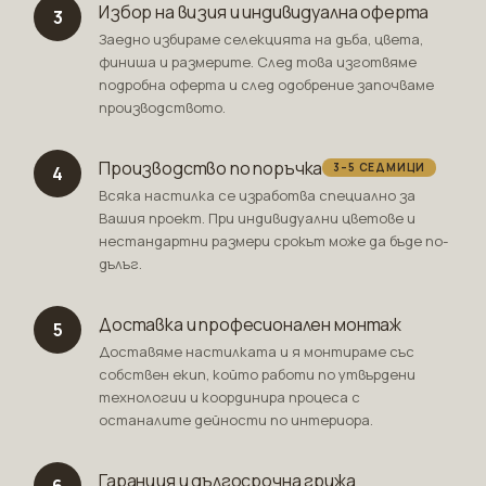
Избор на визия и индивидуална оферта
3
Заедно избираме селекцията на дъба, цвета,
финиша и размерите. След това изготвяме
подробна оферта и след одобрение започваме
производството.
Производство по поръчка
3–5 СЕДМИЦИ
4
Всяка настилка се изработва специално за
Вашия проект. При индивидуални цветове и
нестандартни размери срокът може да бъде по-
дълъг.
Доставка и професионален монтаж
5
Доставяме настилката и я монтираме със
собствен екип, който работи по утвърдени
технологии и координира процеса с
останалите дейности по интериора.
Гаранция и дългосрочна грижа
6