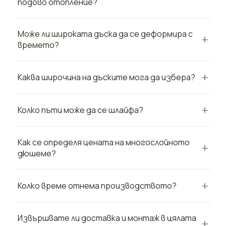
подово отопление?
Може ли широката дъска да се деформира с
времето?
Каква широчина на дъските мога да избера?
Колко пъти може да се шлайфа?
Как се определя цената на многослойното
дюшеме?
Колко време отнема производството?
Извършвате ли доставка и монтаж в цялата