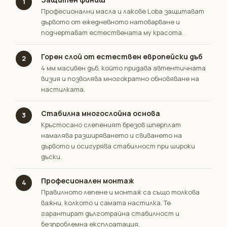
1
Професионални масла и лакове Loba защитават
дървото от ежедневното натоварване и
подчертават естествената му красота.
Горен слой от естествен европейски дъб
2
4 мм масивен дъб, който придава автентичната
визия и позволява многократно обновяване на
настилката.
Стабилна многослойна основа
3
Кръстосано слепеният брезов шперплат
намалява разширяването и свиването на
дървото и осигурява стабилност при широки
дъски.
Професионален монтаж
4
Правилното лепене и монтаж са също толкова
важни, колкото и самата настилка. Те
гарантират дълготрайна стабилност и
безпроблемна експлоатация.