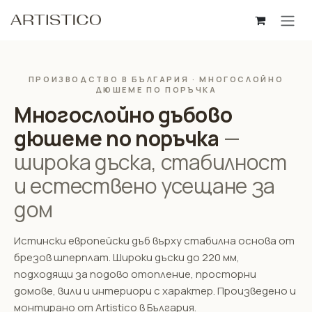
Пропусни до съдържанието
ПРОИЗВОДСТВО В БЪЛГАРИЯ · МНОГОСЛОЙНО
ДЮШЕМЕ ПО ПОРЪЧКА
Многослойно дъбово
дюшеме по поръчка
—
широка дъска, стабилност
и естествено усещане за
дом
Истински европейски дъб върху стабилна основа от
брезов шперплат. Широки дъски до 220 мм,
подходящи за подово отопление, просторни
домове, вили и интериори с характер. Произведено и
монтирано от Artistico в България.