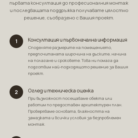
първата консултация до професионалния монтаж
и последващата поддръжка получавате цялостно
решение, съобразено с Вашия проект.
Консултация и първоначална информация
1
Споделяте размерите на помещението,
предпочитаната широчина на дъските, начина
на полагане и сроковете. Това ни помага да
подготвим най-подходящото решение за Вашия
проект.
Оглед и техническа оценка
2
При възможност посещаваме обекта или
работим по предоставен архитектурен план.
Проверяваме основата, влажността на
замазката и всички условия за безпроблемен
монтаж.