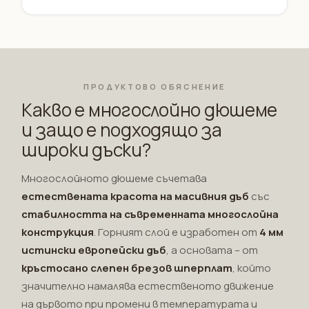
ПРОДУКТОВО ОБЯСНЕНИЕ
Какво е многослойно дюшеме
и защо е подходящо за
широки дъски?
Многослойното дюшеме съчетава
естествената красота на масивния дъб
със
стабилността на съвременната многослойна
конструкция
. Горният слой е изработен от
4 мм
истински европейски дъб
, а основата – от
кръстосано слепен брезов шперплат
, който
значително намалява естественото движение
на дървото при промени в температурата и