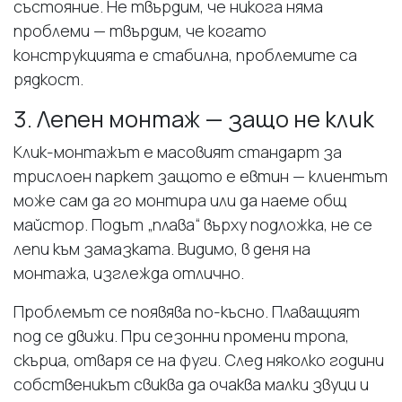
състояние. Не твърдим, че никога няма
проблеми — твърдим, че когато
конструкцията е стабилна, проблемите са
рядкост.
3. Лепен монтаж — защо не клик
Клик-монтажът е масовият стандарт за
трислоен паркет защото е евтин — клиентът
може сам да го монтира или да наеме общ
майстор. Подът „плава“ върху подложка, не се
лепи към замазката. Видимо, в деня на
монтажа, изглежда отлично.
Проблемът се появява по-късно. Плаващият
под се движи. При сезонни промени тропа,
скърца, отваря се на фуги. След няколко години
собственикът свиква да очаква малки звуци и