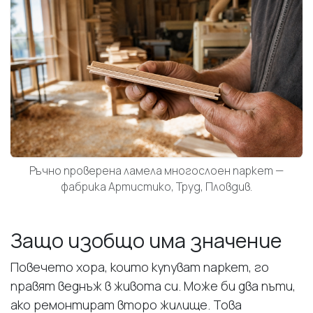
Ръчно проверена ламела многослоен паркет —
фабрика Артистико, Труд, Пловдив.
Защо изобщо има значение
Повечето хора, които купуват паркет, го
правят веднъж в живота си. Може би два пъти,
ако ремонтират второ жилище. Това