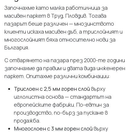
Започнахме като малка работилница за
масивен паркет в Труд, Пловдив. Тогава
пазарът беше различен — мнозинството
клиенти искаха масивен дъб, а трислойният и
многослойният бяха относително нови за
България.
С отварянето на пазара през 2000-те години
започнахме да правим и двата вида инженерен
паркет. Опитахме различни комбинации:
Трислоен с 2,5 мм горен слой
върху
иглолистна основа — стандартът на
европейските фабрики. По-евтин за
производство, по-бърз за пускане в
продажба.
Многослоен с 3 мм горен слой
върху