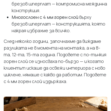
брезов шперплат — компромисна междинна
конструкция.
Многослоен с 4 мм горен слой
върху
брезов шперплат — конструкцията, която
накрая избрахме за всичко.
След няколко години, започнахме да виждаме
разликата не в момента на монтажа, а на 8-
та, 12-та, 15-та година. Подовете с по-тънкия
горен слой се износваха по-бързо — и когато
клиентът искаше да освежи интериора с ново
циклене, нямаше с какво да работим. Подовете
с 4 мм горен слой издържаха.