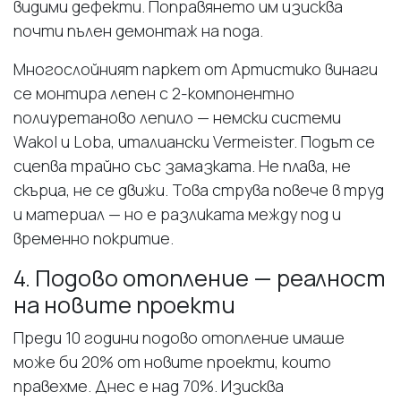
видими дефекти. Поправянето им изисква
почти пълен демонтаж на пода.
Многослойният паркет от Артистико винаги
се монтира лепен с 2-компонентно
полиуретаново лепило — немски системи
Wakol и Loba, италиански Vermeister. Подът се
сцепва трайно със замазката. Не плава, не
скърца, не се движи. Това струва повече в труд
и материал — но е разликата между под и
временно покритие.
4. Подово отопление — реалност
на новите проекти
Преди 10 години подово отопление имаше
може би 20% от новите проекти, които
правехме. Днес е над 70%. Изисква