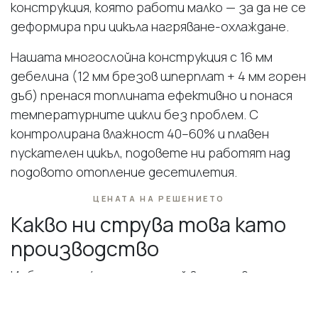
конструкция, която работи малко — за да не се
деформира при цикъла нагряване-охлаждане.
Нашата многослойна конструкция с 16 мм
дебелина (12 мм брезов шперплат + 4 мм горен
дъб) пренася топлината ефективно и понася
температурните цикли без проблем. С
контролирана влажност 40–60% и плавен
пускателен цикъл, подовете ни работят над
подовото отопление десетилетия.
ЦЕНАТА НА РЕШЕНИЕТО
Какво ни струва това като
производство
Изборът на 4 мм горен слой вместо 2 мм
означава, че за един квадратен метър паркет
използваме два пъти повече