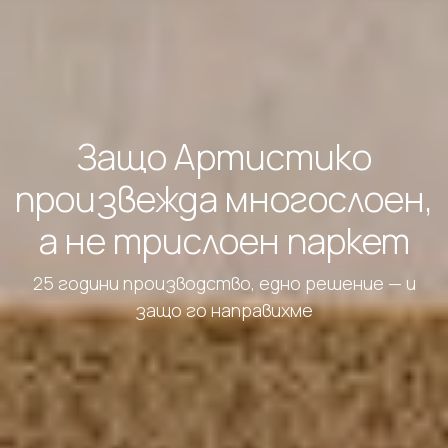
Защо Артистико
произвежда многослоен,
а не трислоен паркет
25 години производство, едно решение — и
защо го направихме