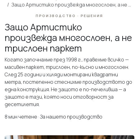
Защо Артистико произвежда многослоен, а не трислоен паркет
ПРОИЗВОДСТВО · РЕШЕНИЯ
Защо Артистико
произвежда многослоен, а не
трислоен паркет
Когато започнахме през 1998 г., правехме всичко —
масивен паркет, трислоен, по-късно и многослоен.
След 25 години и хиляди монтирани квадратни
метра, постепенно стеснихме производството до
една конструкция. Не защото е по-печеливша — а
защото е тази, която носи отговорност за
десетилетия.
8 мин четене · За нашето производство