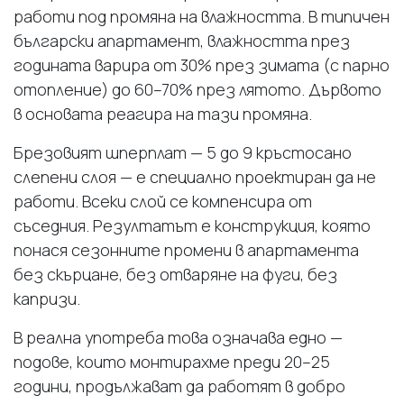
работи под промяна на влажността. В типичен
български апартамент, влажността през
годината варира от 30% през зимата (с парно
отопление) до 60–70% през лятото. Дървото
в основата реагира на тази промяна.
Брезовият шперплат — 5 до 9 кръстосано
слепени слоя — е специално проектиран да не
работи. Всеки слой се компенсира от
съседния. Резултатът е конструкция, която
понася сезонните промени в апартамента
без скърцане, без отваряне на фуги, без
капризи.
В реална употреба това означава едно —
подове, които монтирахме преди 20–25
години, продължават да работят в добро