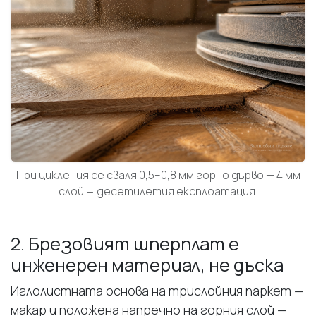
При цикления се сваля 0,5–0,8 мм горно дърво — 4 мм
слой = десетилетия експлоатация.
2. Брезовият шперплат е
инженерен материал, не дъска
Иглолистната основа на трислойния паркет —
макар и положена напречно на горния слой —