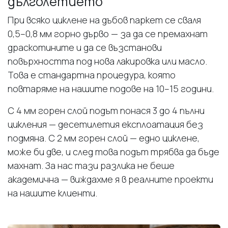
дълголетието
При всяко циклене на дъбов паркет се сваля
0,5–0,8 мм горно дърво — за да се премахнат
драскотините и да се възстанови
повърхността под нова лакировка или масло.
Това е стандартна процедура, която
повтаряме на нашите подове на 10–15 години.
С 4 мм горен слой подът понася 3 до 4 пълни
цикления — десетилетия експлоатация без
подмяна. С 2 мм горен слой — едно циклене,
може би две, и след това подът трябва да бъде
махнат. За нас тази разлика не беше
академична — виждахме я в реалните проекти
на нашите клиенти.