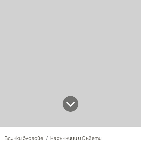
Всички блогове
Наръчници и Съвети