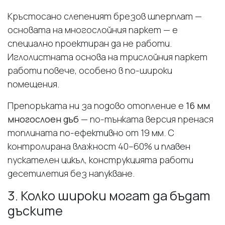
Кръстосано слепеният брезов шперплат —
основата на многослойния паркет — е
специално проектиран да не работи.
Иглолистната основа на трислойния паркет
работи повече, особено в по-широки
помещения.
Препоръката ни за подово отопление е
16 мм
многослоен дъб
— по-тънката версия пренася
топлината по-ефективно от 19 мм. С
контролирана влажност 40–60% и плавен
пускателен цикъл, конструкцията работи
десетилетия без напукване.
3. Колко широки могат да бъдат
дъските