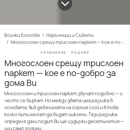
Всички блогове
Наръчници и Съвети
Многослоен срещу трислоен паркет — кое е по-добро за дома Ви
СРАВНЕНИЕ · ПОДОВЕ
Многослоен срещу трислоен
паркет — кое е по-добро за
дома Ви
Многослоен и трислоен паркет звучат подобно — и
често се бъркат. Но между двата има разлика в
основата, във дебелината на горния слой и в това
колко пъти могат да бъдат циклени. Тази разлика
определя дали подът Ви ще издържи десетилетия —
или само години.