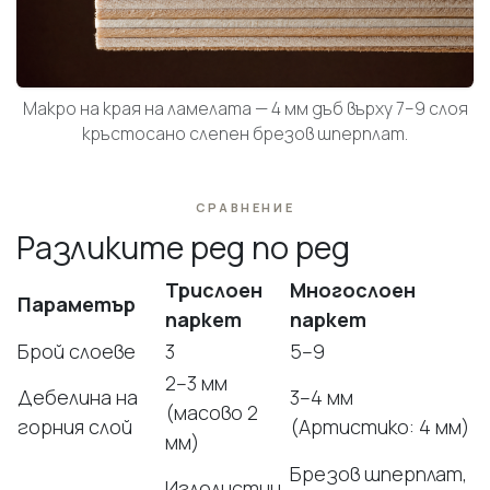
Макро на края на ламелата — 4 мм дъб върху 7–9 слоя
кръстосано слепен брезов шперплат.
СРАВНЕНИЕ
Разликите ред по ред
Трислоен
Многослоен
Параметър
паркет
паркет
Брой слоеве
3
5–9
2–3 мм
Дебелина на
3–4 мм
(масово 2
горния слой
(Артистико: 4 мм)
мм)
Брезов шперплат,
Иглолистни