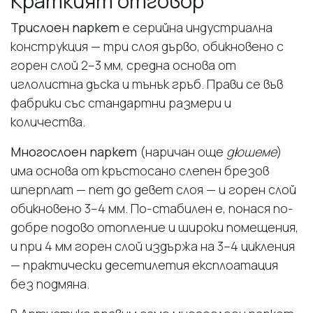
Краткият отговор
Трислоен паркет
е серийна индустриална
конструкция — три слоя дърво, обикновено с
горен слой 2–3 мм, средна основа от
иглолистна дъска и тънък гръб. Прави се във
фабрики със стандартни размери и
количества.
Многослоен паркет
(наричан още
дюшеме
)
има основа от кръстосано слепен брезов
шперплат — пет до девет слоя — и горен слой
обикновено 3–4 мм. По-стабилен е, понася по-
добре подово отопление и широки помещения,
и при 4 мм горен слой издържа на 3–4 цикления
— практически десетилетия експлоатация
без подмяна.