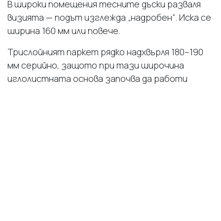
В широки помещения тесните дъски разваля
визията — подът изглежда „надробен“. Иска се
ширина 160 мм или повече.
Трислойният паркет рядко надхвърля 180–190
мм серийно, защото при тази широчина
иглолистната основа започва да работи
прекалено. Многослойният паркет на брезов
шперплат стига до 220 мм серийно
(Артистико), до 240 мм по проект, до 300 мм по
специална поръчка — без капризите на
масивната дъска.
4. Монтажът — клик или лепен
Трислойният паркет масово се продава в клик-
вариант — собственикът или майсторите го
„щракват“ върху подложка, без лепене към