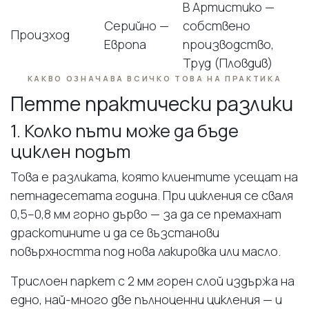
В Артистико —
Серийно —
собствено
Произход
Европа
производство,
Труд (Пловдив)
КАКВО ОЗНАЧАВА ВСИЧКО ТОВА НА ПРАКТИКА
Петте практически разлики
1. Колко пъти може да бъде
циклен подът
Това е разликата, която клиентите усещат на
петнадесетата година. При цикления се сваля
0,5–0,8 мм горно дърво — за да се премахнат
драскотините и да се възстанови
повърхността под нова лакировка или масло.
Трислоен паркет с 2 мм горен слой издържа на
едно, най-много две пълноценни цикления — и