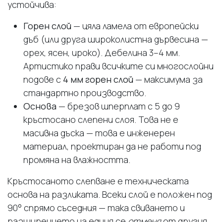
устойчива:
Горен слой
— цяла ламела от европейски
дъб (или друга широколистна дървесина —
орех, ясен, ироко). Дебелина 3–4 мм.
Артистико прави всичките си многослойни
подове с
4 мм горен слой
— максимума за
стандартно производство.
Основа
— брезов шперплат с 5 до 9
кръстосано слепени слоя. Това не е
масивна дъска — това е инженерен
материал, проектиран да не работи под
промяна на влажността.
Кръстосаното слепване е техническата
основа на разликата. Всеки слой е положен под
90° спрямо съседния — така свиването и
разширението на едния се
отменя
от другия.