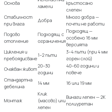
Основа
кръстосано
ламели
слепен
Стабилност
Много добра —
Добра
при влага
почти не работи
Подходящ —
Подово
Подходящ, с
особено 16 мм
отопление
ограничения
версията
Цикления и
3–4 пъти (при 4 мм
1–2 пъти
пребоядисване
горен слой)
20–30
40–60 години и
Очакван живот
години
повече
Стандартна
14 мм
16 или 19 мм
дебелина
Клик
Винаги лепен — 2K
Монтаж
(масово) или
полиуретан
лепен