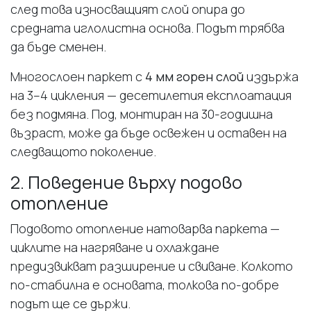
след това износващият слой опира до
средната иглолистна основа. Подът трябва
да бъде сменен.
Многослоен паркет с
4 мм горен слой
издържа
на 3–4 цикления — десетилетия експлоатация
без подмяна. Под, монтиран на 30-годишна
възраст, може да бъде освежен и оставен на
следващото поколение.
2. Поведение върху подово
отопление
Подовото отопление натоварва паркета —
циклите на нагряване и охлаждане
предизвикват разширение и свиване. Колкото
по-стабилна е основата, толкова по-добре
подът ще се държи.