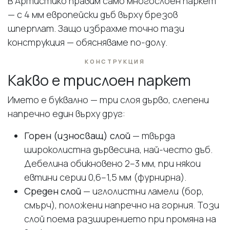
В Артистико правим само многослоен паркет
— с 4 мм европейски дъб върху брезов
шперплат. Защо избрахме точно тази
конструкция — обясняваме по-долу.
КОНСТРУКЦИЯ
Какво е трислоен паркет
Името е буквално — три слоя дърво, слепени
напречно един върху друг:
Горен (износващ) слой
— твърда
широколистна дървесина, най-често дъб.
Дебелина обикновено 2–3 мм, при някои
евтини серии 0,6–1,5 мм (фурнирна).
Среден слой
— иглолистни ламели (бор,
смърч), положени напречно на горния. Този
слой поема разширението при промяна на