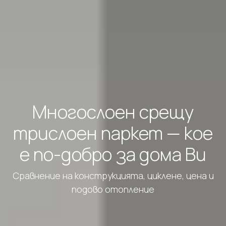
Многослоен срещу
трислоен паркет — кое
е по-добро за дома Ви
Сравнение на конструкцията, циклене, цена и
подово отопление