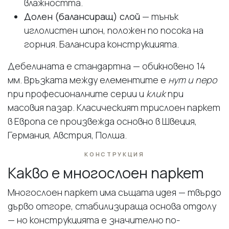
влажността.
Долен (балансиращ) слой
— тънък
иглолистен шпон, положен по посока на
горния. Балансира конструкцията.
Дебелината е стандартна — обикновено 14
мм. Връзката между елементите е
нут и перо
при професионалните серии и
клик
при
масовия пазар. Класическият трислоен паркет
в Европа се произвежда основно в Швеция,
Германия, Австрия, Полша.
КОНСТРУКЦИЯ
Какво е многослоен паркет
Многослоен паркет има същата идея — твърдо
дърво отгоре, стабилизираща основа отдолу
— но конструкцията е значително по-