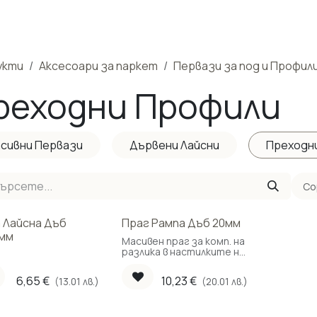
одукти
Реализирани Проекти
Контакти
За нас
М
укти
Аксесоари за паркет
Первази за под и Профил
реходни Профили
сивни Первази
Дървени Лайсни
Преходн
Со
 Лайсна Дъб
Праг Рампа Дъб 20мм
мм
Масивен праг за комп. на
разлика в настилките на
2 съседни стаи
6,65
€
10,23
€
(13.01 лв.)
(20.01 лв.)