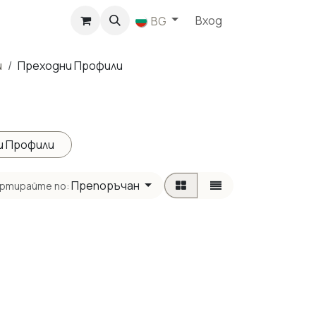
агазин
Вход
BG
и
Преходни Профили
и Профили
Препоръчан
ртирайте по: