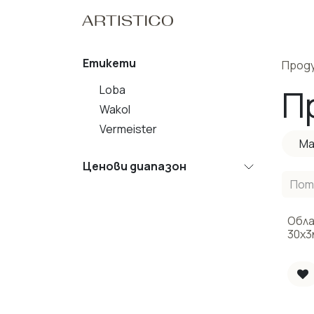
Пропусни до съдържанието
Начало
Нашите Пр
Етикети
Прод
Loba
П
Wakol
Vermeister
Ма
Ценови диапазон
Обла
30х3