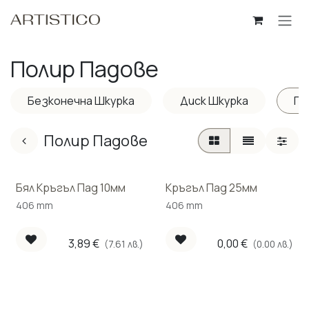
Пропусни до съдържанието
Полир Падове
Безконечна Шкурка
Диск Шкурка
По
Полир Падове
Бял Кръгъл Пад 10мм
Кръгъл Пад 25мм
406 mm
406 mm
3,89
€
0,00
€
(7.61 лв.)
(0.00 лв.)