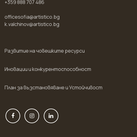
+359 888 707 486
officesofia@artistico.bg
k.valchinov@artistico.bg
Развитие на човешките ресурси
Иновации и конкурентоспособност
План за възстановяване и Устойчивост