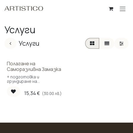
Пропусни до съдържанието
Услуги
Услуги
Полагане на
Саморазливна Замазка
+ подготовка и
грундиране на
циментова основа
15,34
€
(30.00 лв.)