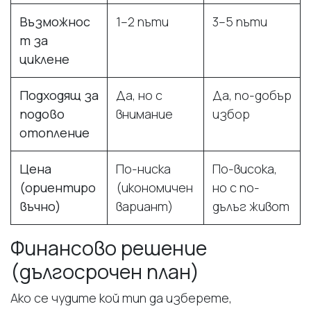
Възможнос
1–2 пъти
3–5 пъти
т за
циклене
Подходящ за
Да, но с
Да, по-добър
подово
внимание
избор
отопление
Цена
По-ниска
По-висока,
(ориентиро
(икономичен
но с по-
въчно)
вариант)
дълъг живот
Финансово решение
(дългосрочен план)
Ако се чудите кой тип да изберете,