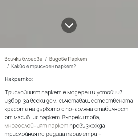
Всички блогове
Видове Паркет
Какво е трислоен паркет?
Накратко:
Трислойният паркет е модерен и устойчив
избор за всеки дом, съчетаващ естествената
красота на дървото с по-голяма стабилност
от масивния паркет. Въпреки това,
многослойният паркет
превъзхожда
трислойния по редица параметри –