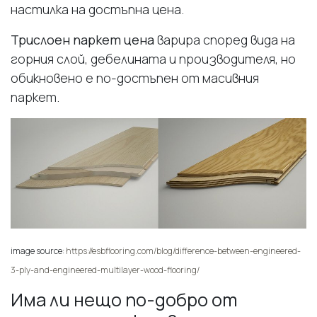
настилка на достъпна цена.
Трислоен паркет цена
варира според вида на
горния слой, дебелината и производителя, но
обикновено е по-достъпен от масивния
паркет.
image source:
https://esbflooring.com/blog/difference-between-engineered-
3-ply-and-engineered-multilayer-wood-flooring/
Има ли нещо по-добро от