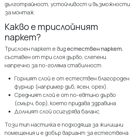
дълготрайност, устойчивост и възможности
за монтаж.
Какво е трислойният
паркет?
Трислоен паркет е вид
естествен паркет
,
съставен от три слоя дърво, слепени
напречно за по-голяма стабилност.
Горният слой е от естествен благороден
фурнир (например дъб, ясен, орех).
Средният слой е от по-евтино дърво
(смърч, бор), което придава здравина.
Долният слой осигурява баланс.
Този тип настилка е подходяща за жилищни
помещения и е добър вариант за естествена