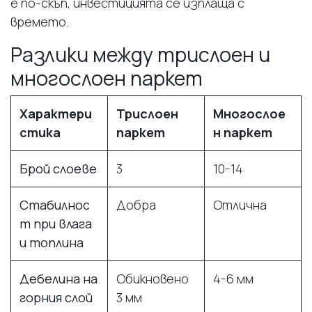
е по-скъп, инвестицията се изплаща с
времето.
Разлики между трислоен и
многослоен паркет
Характери
Трислоен
Многослое
стика
паркет
н паркет
Брой слоеве
3
10-14
Стабилнос
Добра
Отлична
т при влага
и топлина
Дебелина на
Обикновено
4-6 мм
горния слой
3 мм