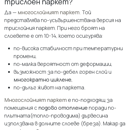
трислоен паркет?
Да —
многослойният паркет
.
Той
представлява по-усъвършенствана версия на
трислойния паркет. При него броят на
слоевете е от 10-14, което осигурява:
по-висока стабилност при температурни
промени,
по-малка вероятност от деформации,
възможност за по-дебел горен слой и
многократно циклене
,
по-дълъг живот на паркета.
Многослойният паркет
е по-подходящ за
помещения с
подово отопление
поради по-
плътната(топло-проводима) дървесина
използвана в долните слоеве (бреза). Макар да