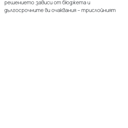
решението зависи от бюджета и
дългосрочните ви очаквания – трислойният
паркет предлага добра стойност за парите в
краткосрочен план. Многослойният паркет и
способността му да се цикли многократно ви
дава финансовата свобода да имате нов
паркет в различни цветове на цена
несравнима с тази на повторно-закупен
паркет.
Заключение
Трислойният паркет е чудесен баланс между
естествена визия, стабилност и достъпна
цена. За тези, които търсят по-висок клас,
многослойният паркет
е по-добрият избор –
по-издръжлив, по-гъвкав и с по-дълъг
експлоатационен живот.