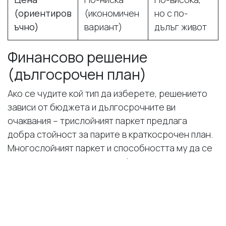
(ориентиров
(икономичен
но с по-
ъчно)
вариант)
дълъг живот
Финансово решение
(дългосрочен план)
Ако се чудите кой тип да изберете, решението
зависи от бюджета и дългосрочните ви
очаквания – трислойният паркет предлага
добра стойност за парите в краткосрочен план.
Многослойният паркет и способността му да се
цикли многократно ви дава финансовата
свобода да имате нов паркет в различни цветове
на цена несравнима с тази на повторно-закупен
паркет.
Заключение