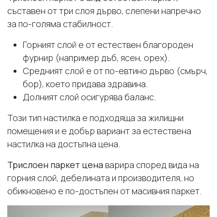
съставен от три слоя дърво, слепени напречно
за по-голяма стабилност.
Горният слой е от естествен благороден
фурнир (например дъб, ясен, орех).
Средният слой е от по-евтино дърво (смърч,
бор), което придава здравина.
Долният слой осигурява баланс.
Този тип настилка е подходяща за жилищни
помещения и е добър вариант за естествена
настилка на достъпна цена.
Трислоен паркет цена
варира според вида на
горния слой, дебелината и производителя, но
обикновено е по-достъпен от масивния паркет.