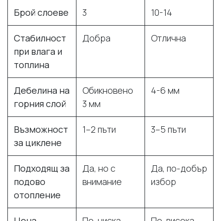
Брой слоеве
3
10-14
Стабилност
Добра
Отлична
при влага и
топлина
Дебелина на
Обикновено
4-6 мм
горния слой
3 мм
Възможност
1–2 пъти
3–5 пъти
за циклене
Подходящ за
Да, но с
Да, по-добър
подово
внимание
избор
отопление
Цена
По-ниска
По-висока,