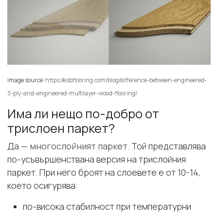
image source:
https://esbflooring.com/blog/difference-between-engineered-
3-ply-and-engineered-multilayer-wood-flooring/
Има ли нещо по-добро от
трислоен паркет?
Да —
многослойният паркет
.
Той представлява
по-усъвършенствана версия на трислойния
паркет. При него броят на слоевете е от 10-14,
което осигурява:
по-висока стабилност при температурни