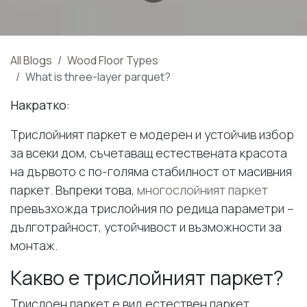
All Blogs
Wood Floor Types
What is three-layer parquet?
Накратко:
Трислойният паркет е модерен и устойчив избор
за всеки дом, съчетаващ естествената красота
на дървото с по-голяма стабилност от масивния
паркет. Въпреки това,
многослойният паркет
превъзхожда трислойния по редица параметри –
дълготрайност, устойчивост и възможности за
монтаж.
Какво е трислойният паркет?
Трислоен паркет е вид естествен паркет,