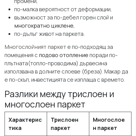
промени,
по-малка вероятност от деформации,
възможност за по-дебел горен слой и
многократно циклене
,
по-дълъг живот на паркета.
Многослойният паркет
е по-подходящ за
помещения с
подово отопление
поради по-
плътната(топло-проводима) дървесина
използвана в долните слоеве (бреза). Макар да
е по-скъп, инвестицията се изплаща с времето.
Разлики между трислоен и
многослоен паркет
Характерис
Трислоен
Многослое
тика
паркет
н паркет