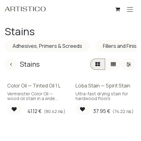
Skip to Content
Stains
Adhesives, Primers & Screeds
Fillers and Finis
Stains
Color Oil — Tinted Oil 1 L
Loba Stain — Spirit Stain
New!
Vermeister Color Oil —
Ultra-fast drying stain for
wood oil stain in a wide
hardwood floors
colour range, 1 L.
41.12
€
37.95
€
(80.42 лв.)
(74.22 лв.)