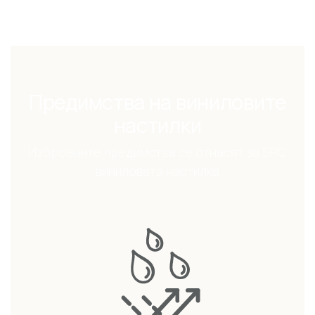
Предимства на виниловите
настилки
Изброените предимства се отнасят за SPC
виниловата настилка