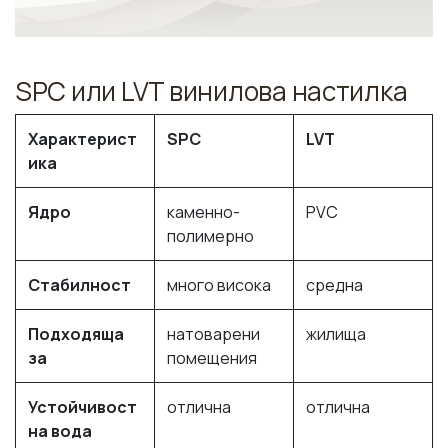
SPC или LVT винилова настилка
Характерист
SPC
LVT
ика
Ядро
каменно-
PVC
полимерно
Стабилност
много висока
средна
Подходяща
натоварени
жилища
за
помещения
Устойчивост
отлична
отлична
на вода