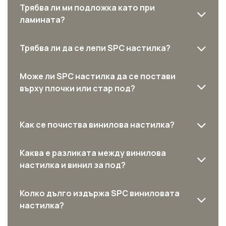
Трябва ли ми подложка като при
ламината?
Трябва ли да се лепи SPC настилка?
Може ли SPC настилка да се постави
върху плочки или стар под?
Как се почиства винилова настилка?
Каква е разликата между винилова
настилка и винил за под?
Колко дълго издържа SPC виниловата
настилка?