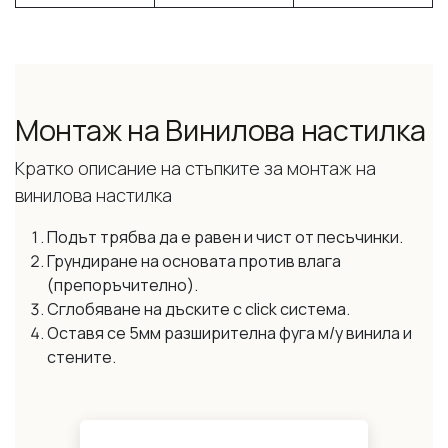
Монтаж на Винилова настилка
Кратко описание на стъпките за монтаж на
винилова настилка
Подът трябва да е равен и чист от песъчинки.
Грундиране на основата против влага
(препоръчително).
Сглобяване на дъските с click система.
Оставя се 5мм разширителна фуга м/у винила и
стените.