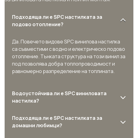
Подходяща ли е SPC настилката за
подово отопление?
Да. Повечето видове SPC винилова настилка
са съвместими с водно и електрическо подово
отопление. Тънката структура на този винил за
под позволява добра топлопроводимост и
равномерно разпределение на топлината.
Водоустойчива ли е SPC виниловата
настилка?
Подходяща ли е SPC настилката за
домашни любимци?