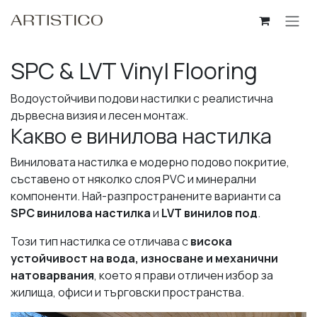
Skip to Content
SPC & LVT Vinyl Flooring
Водоустойчиви подови настилки с реалистична
дървесна визия и лесен монтаж.
Какво е винилова настилка
Виниловата настилка е модерно подово покритие,
съставено от няколко слоя PVC и минерални
компоненти. Най-разпространените варианти са
SPC винилова настилка
и
LVT винилов под
.
Този тип настилка се отличава с
висока
устойчивост на вода, износване и механични
натоварвания
, което я прави отличен избор за
жилища, офиси и търговски пространства.