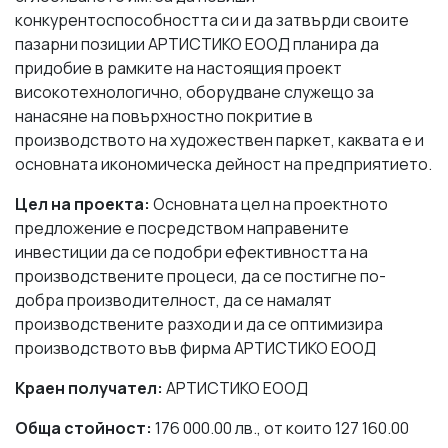
конкурентоспособността си и да затвърди своите
пазарни позиции АРТИСТИКО ЕООД планира да
придобие в рамките на настоящия проект
високотехнологично, оборудване служещо за
нанасяне на повърхностно покритие в
производството на художествен паркет, каквата е и
основната икономическа дейност на предприятието.
Цел на проекта:
Основната цел на проектното
предложение е посредством направените
инвестиции да се подобри ефективността на
производствените процеси, да се постигне по-
добра производителност, да се намалят
производствените разходи и да се оптимизира
производството във фирма АРТИСТИКО ЕООД
Краен получател:
АРТИСТИКО ЕООД
Обща стойност:
176 000.00 лв., от които 127 160.00