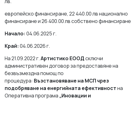
лв.
европейско финансиране, 22 440.00 лв национално
финансиране и 26 400.00 лв собствено финансиране
Начало:
04.06.2025 г.
Край:
04.06.2026 г.
На 21.09.2022 г.
Артистико ЕООД
сключи
административен договор за предоставяне на
безвъзмездна помощ по
процедура:
Възстановяване на МСП чрез
подобряване на енергийната ефективност
на
Оперативна програма
„Иновации и
конкурентоспособност“.
Целта на проекта е
предоставяне на фокусирана подкрепа на
българските малки и средни предприятия за
възстановяване от икономическите последици от
разпространението на пандемията COVID-19 чрез