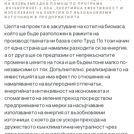
НА БЕЗВЪЗМЕЗДНА ПОМОЩ ПО ПРОГРАМА
BG16RFPR001-2.004 „EНЕРГИЙНА ЕФЕКТИВНОСТ И
ИЗПОЛЗВАНЕ НА ЕНЕРГИЯ ОТ ВЪЗОБНОВЯЕМИ
ИЗТОЧНИЦИ В ПРЕДПРИЯТИЯТА
Целта на проекта е закупуване на котел на биомаса,
който ще бъде разположен в рамките на
производствената ни база в село Труд. По този начин
от една страна ще намалим разходите си за енергия,
а от друга ще се предпазим от непрекъснатите
промени в цените на тока и ще бъдем поне малко по-
независими от тях. Допълнително, реализирането на
инвестицията ще има ефект по отношение на
намаляването на въглеродния отпечатък,
енергийната интензивност на икономиката и
спомагането на зеления преход посредством
предприемането на мерки за насърчаване
използването на енергия от възобновяеми
източници, с което да се ускори прехода на
дружеството към климатична неутралност чрез