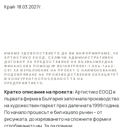
Край: 18.03.2027г.
ИМАМЕ УДОВОЛСТВИЕТО ДА ВИ ИНФОРМИРАМЕ, ЧЕ
АРТИСТИКО ЕООД, СКЛЮЧИ АДМИНИСТРАТИВЕН
ДОГОВОР ЗА ПРЕДОСТАВЯНЕ НА БЪЗВЪЗМЕЗДНА
ФИНАНСОВА ПОМОЩ
№
BG16RFPR001-1.004-1442-
C01
ЗА ИЗПЪЛНЕНИЕ НА ПРОЕКТ С НАИМЕНОВАНИЕ
ПОДОБРЯВАНЕ НА ПРОИЗВОДСТВЕНИЯ КАПАЦИТЕТ
И КОНКУРЕНТОСПОСОБНОСТТА НА
ПРЕДПРИЯТИЕТО.
Кратко описание на проекта:
Артистико ЕООД е
първата фирма в България започнала производство
на художествен паркет през далечната 1999 година.
По начало процесът е бил изцяло ръчен – от
рисунката, до изрязването на сложните форми и
сглобяването им. За да повиши