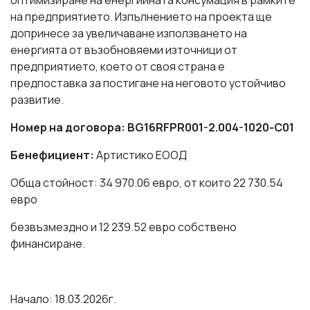
оптимизиране на енергийната консумация в рамките
на предприятието. Изпълнението на проекта ще
допринесе за увеличаване използването на
енергията от възобновяеми източници от
предприятието, което от своя страна е
предпоставка за постигане на неговото устойчиво
развитие.
Номер на договора:
BG16RFPR001-2.004-1020-С01
Бенефициент:
Артистико ЕООД
Обща стойност: 34 970.06 евро, от които 22 730.54
евро
безвъзмездно и 12 239.52 евро собствено
финансиране.
Начало: 18.03.2026г.