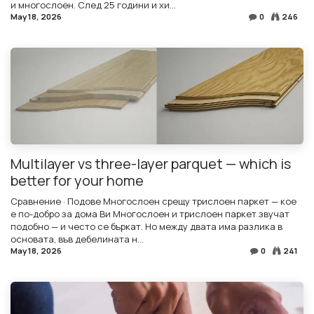
и многослоен. След 25 години и хи...
May 18, 2026
0
246
Multilayer vs three-layer parquet — which is
better for your home
Сравнение · Подове Многослоен срещу трислоен паркет — кое
е по-добро за дома Ви Многослоен и трислоен паркет звучат
подобно — и често се бъркат. Но между двата има разлика в
основата, във дебелината н...
May 18, 2026
0
241