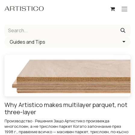
Skip to Content
Guides and Tips
Why Artistico makes multilayer parquet, not
three-layer
Производство · Решения Защо Артистико произвежда
многослоен, а не трислоен паркет Когато започнахме през
1998 г., правехме всичко — масивен паркет, трислоен, по-късно