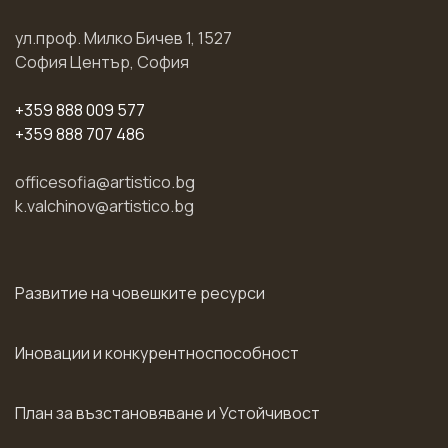
ул.проф. Милко Бичев 1, 1527
София Център, София
+359 888 009 577
+359 888 707 486
officesofia@artistico.bg
k.valchinov@artistico.bg
Развитие на човешките ресурси
Иновации и конкурентноспособност
План за възстановяване и Устойчивост