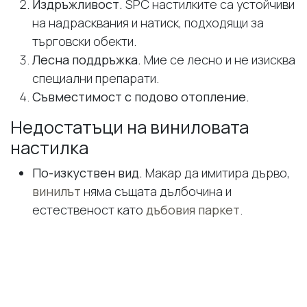
Издръжливост.
SPC настилките са устойчиви
на надрасквания и натиск, подходящи за
търговски обекти.
Лесна поддръжка.
Мие се лесно и не изисква
специални препарати.
Съвместимост с подово отопление.
Недостатъци на виниловата
настилка
По-изкуствен вид.
Макар да имитира дърво,
винилът
няма същата дълбочина и
естественост като
дъбовия паркет
.
По-ниска стойност при препродажба на
имот.
Естественото дърво повишава
стойността на жилището, докато винилът не.
По-твърд при ходене.
Не притежава
топлината и „живото“ усещане на
масивното