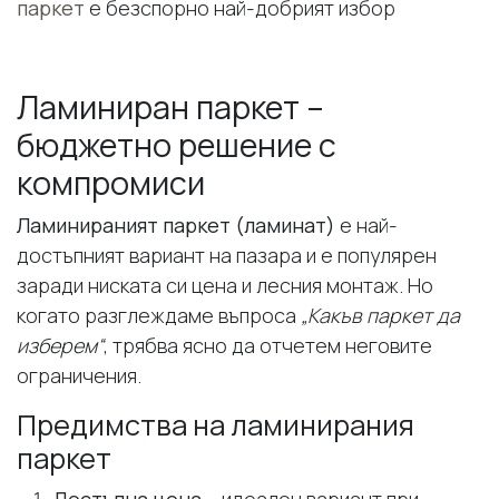
паркет
е безспорно най-добрият избор
Ламиниран паркет –
бюджетно решение с
компромиси
Ламинираният паркет (ламинат)
е най-
достъпният вариант на пазара и е популярен
заради ниската си цена и лесния монтаж. Но
когато разглеждаме въпроса
„Какъв паркет да
изберем“
, трябва ясно да отчетем неговите
ограничения.
Предимства на ламинирания
паркет
Достъпна цена
– идеален вариант при