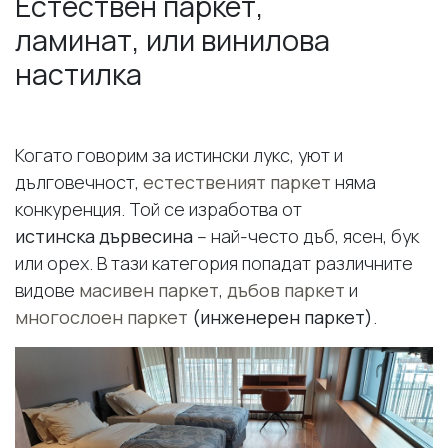
Естествен паркет,
ламинат, или винилова
настилка
Когато говорим за истински лукс, уют и
дълговечност,
естественият паркет
няма
конкуренция. Той се изработва от
истинска дървесина
– най-често дъб, ясен, бук
или орех. В тази категория попадат различните
видове
масивен паркет
,
дъбов паркет
и
многослоен паркет
(инженерен паркет)
.