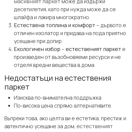
масивният паркет
може да издържи
десетилетия, като при нужда може да се
шлайфа и лакира многократно.
Естествена топлина и комфорт
– дървото е
отличен изолатор и придава на пода приятно
усещане при допир.
Екологичен избор
–
естественият паркет
е
произведен от възобновяеми ресурси и не
отделя вредни вещества в дома.
Недостатъци на естествения
паркет
Изисква по-внимателна поддръжка
По-висока цена спрямо алтернативите.
Въпреки това, ако целта ви е естетика, престиж и
автентично усещане за дом,
естественият