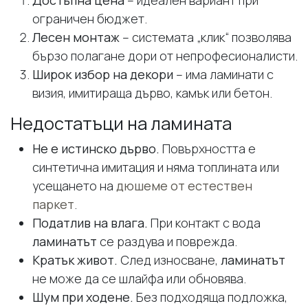
ограничен бюджет.
Лесен монтаж
– системата „клик“ позволява
бързо полагане дори от непрофесионалисти.
Широк избор на декори
– има ламинати с
визия, имитираща дърво, камък или бетон.
Недостатъци на ламината
Не е истинско дърво.
Повърхността е
синтетична имитация и няма топлината или
усещането на
дюшеме от естествен
паркет
.
Податлив на влага.
При контакт с вода
ламинатът
се раздува и поврежда.
Кратък живот.
След износване,
ламинатът
не може да се шлайфа или обновява.
Шум при ходене.
Без подходяща подложка,