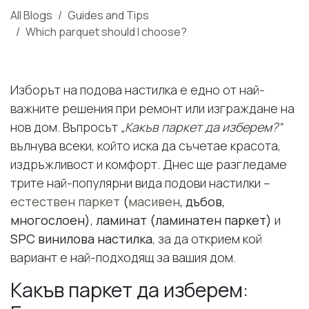
All Blogs
Guides and Tips
Which parquet should I choose?
Изборът на подова настилка е едно от най-
важните решения при ремонт или изграждане на
нов дом. Въпросът
„Какъв паркет да изберем?“
вълнува всеки, който иска да съчетае красота,
издръжливост и комфорт. Днес ще разгледаме
трите най-популярни вида подови настилки –
естествен паркет
(
масивен
, дъбов,
многослоен)
,
ламинат (ламинатен паркет)
и
SPC винилова настилка
, за да открием кой
вариант е най-подходящ за вашия дом.
Какъв паркет да изберем: