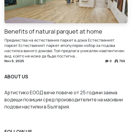
Benefits of natural parquet at home
Предимства на естествения паркет в дома Естественият
паркет Естественият паркет епопулярен избор за подова
настилка вмного домове. Той предлага уникален иавтентичен
вид, който не може да бъде постигна...
Nov 9, 2025
0
766
ABOUT US
Артистико ЕООД вече повече от 25 години заема
водещи позиции сред производителите на масивни
подови настилки в България.
FOLLOW US