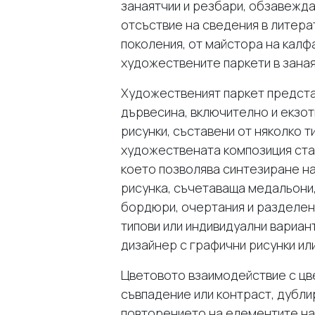
занаятчии и резбари, обзавежда
отсъствие на сведения в литерат
поколения, от майстора на калф
художествените паркети в заная
Художественият паркет предста
дървесина, включително и екзо
рисунки, съставени от няколко т
художествената композиция ста
което позволява синтезиране на
рисунка, съчетаваща медальони,
бордюри, очертания и разделени
типови или индивидуални вариант
дизайнер с графични рисунки ил
Цветовото взаимодействие с цве
съвпадение или контраст, дублир
повторението на елементите на