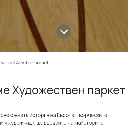
we call Artistic Parquet
ме Художествен паркет
оговековната история на Европа, творческите
ии и художници, шедъоврите на майсторите