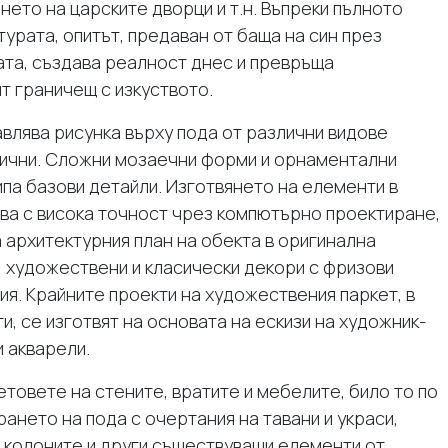
нето на царските дворци и т.н. Въпреки пълното
урата, опитът, предаван от баща на син през
ата, създава реалност днес и превръща
т граничещ с изкуството.
влява рисунка върху пода от различни видове
тични. Сложни мозаечни форми и орнаментални
ипа базови детайли. Изготвянето на елементи в
ва с висока точност чрез компютърно проектиране,
 архитектурния план на обекта в оригинална
 художествени и класически декори с фризови
я. Крайните проекти на художествения паркет, в
и, се изготвят на основата на ескизи на художник-
и акварели.
товете на стените, вратите и мебелите, било то по
ането на пода с очертания на тавани и украси,
 колоните и други съществуващи елементи от