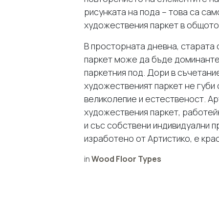
рисунката на пода – това са са
художествения паркет в общото
В просторната дневна, старата 
паркет може да бъде доминантен
паркетния под. Дори в съчетани
художественият паркет не губи 
великолепие и естественост. А
художествения паркет, работей
и със собствени индивидуални п
изработено от Артистико, е кра
in
Wood Floor Types