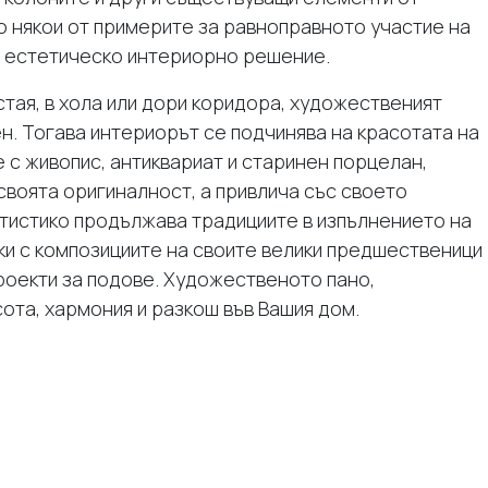
мо някои от примерите за равноправното участие на
 естетическо интериорно решение.
стая, в хола или дори коридора, художественият
. Тогава интериорът се подчинява на красотата на
е с живопис, антиквариат и старинен порцелан,
своята оригиналност, а привлича със своето
ртистико продължава традициите в изпълнението на
ки с композициите на своите велики предшественици
роекти за подове. Художественото пано,
сота, хармония и разкош във Вашия дом.