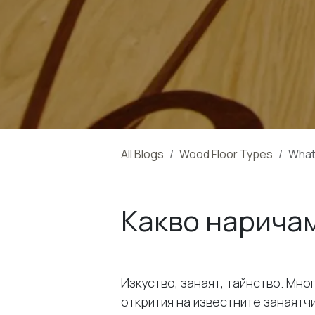
All Blogs
Wood Floor Types
What 
Какво нарича
Изкуство, занаят, тайнство. Мн
открития на известните занаятч