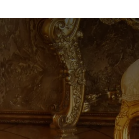
ducts
Completed Projects
Contact us
About Us
Sho