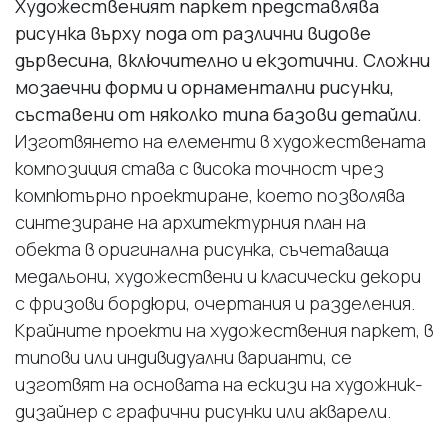
Художественият паркет представлява
рисунка върху пода от различни видове
дървесина, включително и екзотични. Сложни
мозаечни форми и орнаментални рисунки,
съставени от няколко типа базови детайли.
Изготвянето на елементи в художествената
композиция става с висока точност чрез
компютърно проектиране, което позволява
синтезиране на архитектурния план на
обекта в оригинална рисунка, съчетаваща
медальони, художествени и класически декори
с фризови бордюри, очертания и разделения.
Крайните проекти на художествения паркет, в
типови или индивидуални варианти, се
изготвят на основата на ескизи на художник-
дизайнер с графични рисунки или акварели.