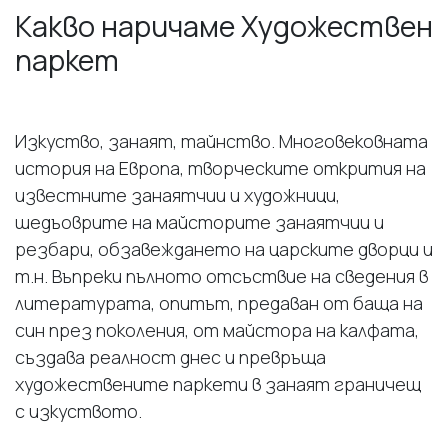
Какво наричаме Художествен
паркет
Изкуство, занаят, тайнство. Многовековната
история на Европа, творческите открития на
известните занаятчии и художници,
шедъоврите на майсторите занаятчии и
резбари, обзавеждането на царските дворци и
т.н. Въпреки пълното отсъствие на сведения в
литературата, опитът, предаван от баща на
син през поколения, от майстора на калфата,
създава реалност днес и превръща
художествените паркети в занаят граничещ
с изкуството.