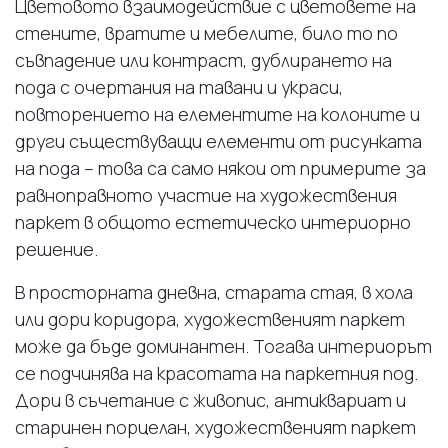
Цветовото взаимодействие с цветовете на
стените, вратите и мебелите, било то по
съвпадение или контраст, дублирането на
пода с очертания на тавани и украси,
повторението на елементите на колоните и
други съществуващи елементи от рисунката
на пода – това са само някои от примерите за
равноправното участие на художествения
паркет в общото естетическо интериорно
решение.
В просторната дневна, старата стая, в хола
или дори коридора, художественият паркет
може да бъде доминантен. Тогава интериорът
се подчинява на красотата на паркетния под.
Дори в съчетание с живопис, антиквариат и
старинен порцелан, художественият паркет