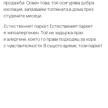
продажба. Освен това, той осигурява добра
изолация, запазвайки топлината в дома през
студените месеци.
Естественият паркет
Естественият паркет
е хипоалергенен. Той не задържа прах
и алергени, което го прави подходящ за хора
с чувствителности. В същото време, този паркет
е устойчив на износване и надраскване.
Основни предимства на дървения паркет:
Дълготрайност и издръжливост
Повишена стойност на имота
Хипоалергенни свойства
Отлична изолация
В допълнение, дървеният паркет може да бъде