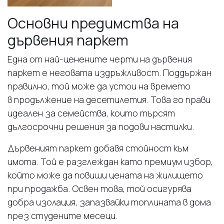
Основни предимства на
дървения паркет
Една от най-ценените черти на дървения
паркет е неговата издръжливост. Поддържан
правилно, той може да устои на времето
в продължение на десетилетия. Това го прави
идеален за семейства, които търсят
дългосрочни решения за подови настилки.
Дървеният паркет добавя стойност към
имота. Той е разглеждан като премиум избор,
който може да повиши цената на жилището
при продажба. Освен това, той осигурява
добра изолация, запазвайки топлината в дома
през студените месеци.