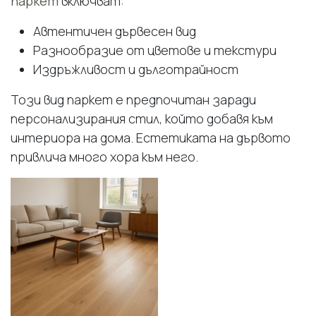
паркет
включват:
Автентичен дървесен вид
Разнообразие от цветове и текстури
Издръжливост и дълготрайност
Този вид паркет е предпочитан заради
персонализирания стил, който добавя към
интериора на дома. Естетиката на дървото
привлича много хора към него.