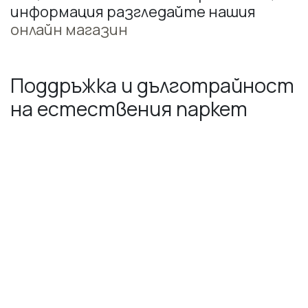
информация разгледайте нашия
онлайн магазин
Поддръжка и дълготрайност
на естествения паркет
Поддръжката на естествения паркет
е ключова за запазване на неговата
привлекателност. Редовното почистване
и правилното грижи удължават живота му.
Дървеният паркет може да издържи
десетилетия, ако се третира с нужното
внимание.
Периодичното лакиране може да запази
блясъка на пода и да го предпази от износване.