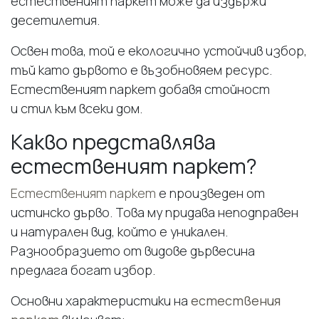
естественият паркет може да издържи
десетилетия.
Освен това, той е екологично устойчив избор,
тъй като дървото е възобновяем ресурс.
Естественият паркет добавя стойност
и стил към всеки дом.
Какво представлява
естественият паркет?
Естественият паркет
е произведен от
истинско дърво. Това му придава неподправен
и натурален вид, който е уникален.
Разнообразието от видове дървесина
предлага богат избор.
Основни характеристики на
естествения