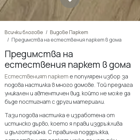
Всички блогове
Видове Паркет
Предимства на естествения паркет в дома
Предимства на
естествения паркет в дома
Естественият паркет
е популярен избор за
подова настилка в много домове. Той предлага
уникален и автентичен вид, който не може да
бъде постигнат с други материали.
Тази подова настилка е изработена от
истинско дърво, което я прави издръжлива
и дълготрайна. С правилна поддръжка,