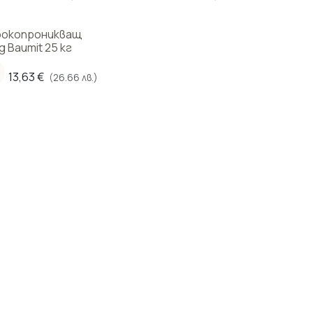
залепван
замазкат
бокопроникващ
д Baumit 25 кг
13,63
€
(26.66 лв.)