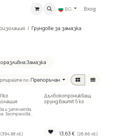
агазин
Вход
BG
роизолация
Грундове за замазка
оразливна Замазка
Препоръчан
ртирайте по:
11кг
Дълбокопроникващ
золация
грунд Baumit 5 кг
ва и запечатва
а. Застрахова
 срещу
на поява на
бъдеще.
а здравината на
13,63
€
(394.88 лв.)
(26.66 лв.)