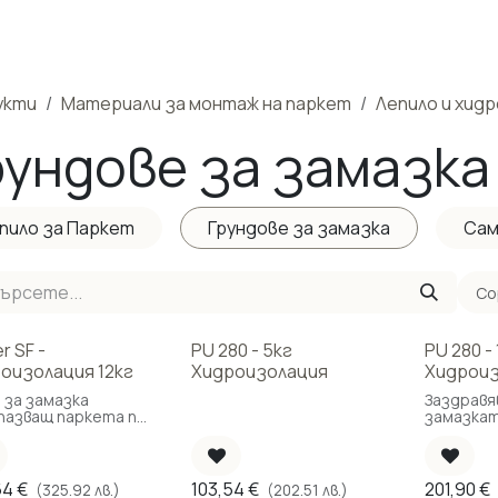
одукти
Реализирани Проекти
Контакти
За нас
М
укти
Материали за монтаж на паркет
Лепило и хид
рундове за замазка
пило за Паркет
Грундове за замазка
Сам
Со
r SF -
PU 280 - 5кг
PU 280 - 
оизолация 12кг
Хидроизолация
Хидрои
 за замазка
Заздравя
пазващ паркета при
замазкат
ата на извънредна
паркета
. (Разход 150гр/м2)
извънред
влага в 
Увеличав
64
€
103,54
€
201,90
€
(325.92 лв.)
(202.51 лв.)