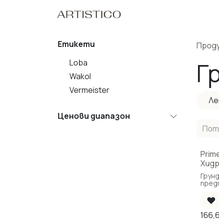
Пропусни до съдържанието
Начало
Нашите Пр
Етикети
Прод
Loba
Г
Wakol
Vermeister
Ле
Ценови диапазон
Prime
Хидр
Грунд
пред
появ
влага
166,