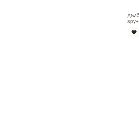
Дъл
грун