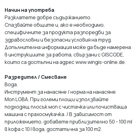
Начин на употреба
Разклатете добре съдържанието.
Спазвайте общите и, ако е необходимо,
специфичните за продукта разпоредби за
здравословни и безопасни условия на труд.
Допълнителна информация може да бъде намерена
в инструкциите за работа, свързани с GISCODE,
които са достъпни на адрес www.wingis-online.de.
Разредител / Смесване
Вода.
Инструмент за нанасяне / норма на нанасяне
Моп LOBA. При големи площи използвайте
подходящ плосък моп с чистачка или почистваща
машина с прахосмукачка. / В зависимост от
приложението, добавете приблизително 50 - 100 ml
в кофа с 10 l вода, достатъчна за 100 m2.