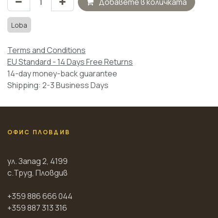
Добавете в количката
Loba
Terms and Conditions
EU Standard - 14 Days Free Returns
14-day money-back guarantee
Shipping: 2-3 Business Days
ОФИС ПЛОВДИВ
ул. Запад 2, 4199
с.Труд, Пловдив
+359 886 666 044
+359 887 313 316