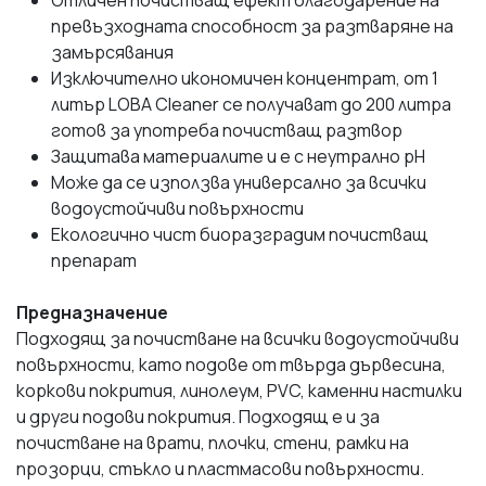
превъзходната способност за разтваряне на
замърсявания
Изключително икономичен концентрат, от 1
литър LOBA Cleaner се получават до 200 литра
готов за употреба почистващ разтвор
Защитава материалите и е с неутрално pH
Може да се използва универсално за всички
водоустойчиви повърхности
Екологично чист биоразградим почистващ
препарат
Предназначение
Подходящ за почистване на всички водоустойчиви
повърхности, като подове от твърда дървесина,
коркови покрития, линолеум, PVC, каменни настилки
и други подови покрития. Подходящ е и за
почистване на врати, плочки, стени, рамки на
прозорци, стъкло и пластмасови повърхности.