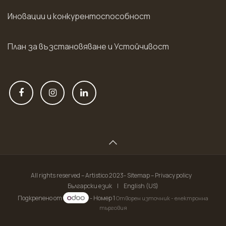
Иновации и конкурентоспособност
План за възстановяване и Устойчивост
All rights reserved – Artistico 2023- Sitemap – Privacy policy
Български език
|
English (US)
Подкрепено от
- Номер 1
Отворен източник - електронна
търговия