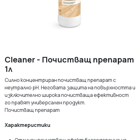
Cleaner - Почистващ препарат
1л
Силно концентриран почистващ препарат с
неутрално pH. Неговата защита на повърхността и
изключително широка почистваща ефективност
го правят универсален продукт.
Почистващ препарат
Характеристики
Отличен почистващ ефект благодарение на