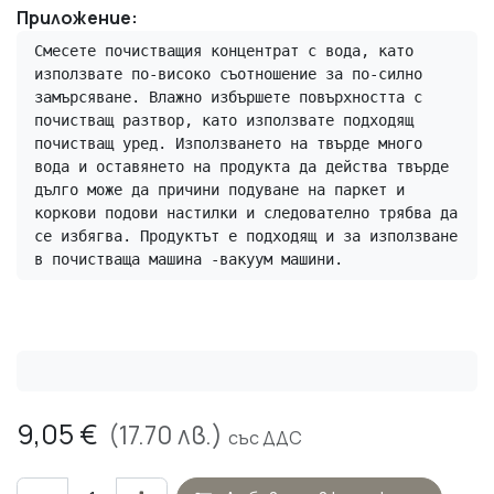
Приложение:
Смесете почистващия концентрат с вода, като 
използвате по-високо съотношение за по-силно 
замърсяване. Влажно избършете повърхността с 
почистващ разтвор, като използвате подходящ 
почистващ уред. Използването на твърде много 
вода и оставянето на продукта да действа твърде 
дълго може да причини подуване на паркет и 
коркови подови настилки и следователно трябва да 
се избягва. Продуктът е подходящ и за използване 
в почистваща машина -вакуум машини.
9,05
€
(
17.70
лв.)
със ДДС