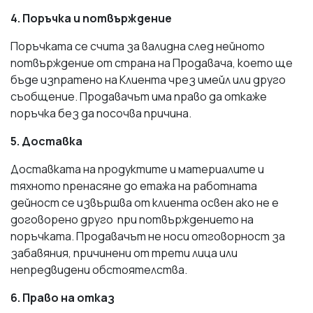
4. Поръчка и потвърждение
Поръчката се счита за валидна след нейното
потвърждение от страна на Продавача, което ще
бъде изпратено на Клиента чрез имейл или друго
съобщение. Продавачът има право да откаже
поръчка без да посочва причина.
5. Доставка
Доставката на продуктите и материалите и
тяхното пренасяне до етажа на работната
дейност се извършва от клиента освен ако не е
договорено друго при потвърждението на
поръчката. Продавачът не носи отговорност за
забавяния, причинени от трети лица или
непредвидени обстоятелства.
6. Право на отказ