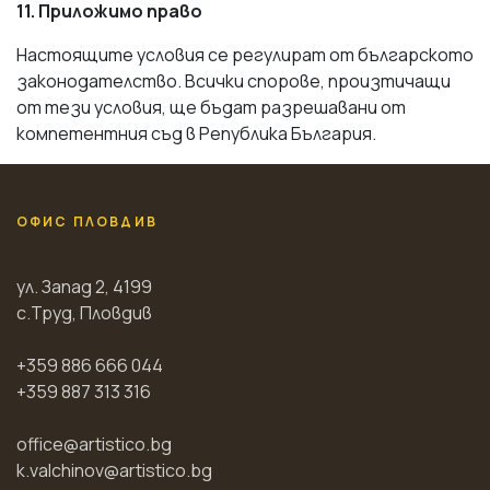
11. Приложимо право
Настоящите условия се регулират от българското
законодателство. Всички спорове, произтичащи
от тези условия, ще бъдат разрешавани от
компетентния съд в Република България.
ОФИС ПЛОВДИВ
ул. Запад 2, 4199
с.Труд, Пловдив
+359 886 666 044
+359 887 313 316
office@artistico.bg
k.valchinov@artistico.bg