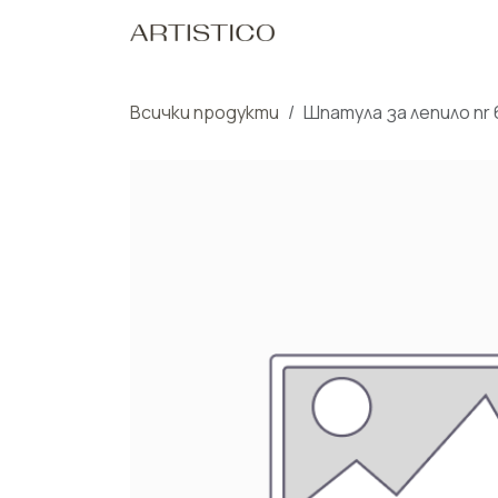
Пропусни до съдържанието
Начало
Нашите Пр
Всички продукти
Шпатула за лепило nr 