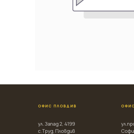
ОФИС ПЛОВДИВ
ОФИ
ул. Запад 2, 4199
ул.пр
с.Труд, Пловдив
Софи