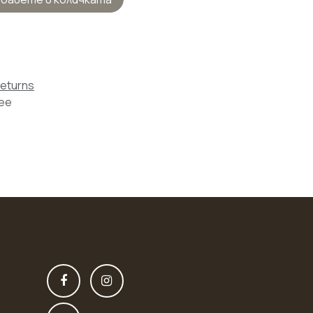
Returns
tee