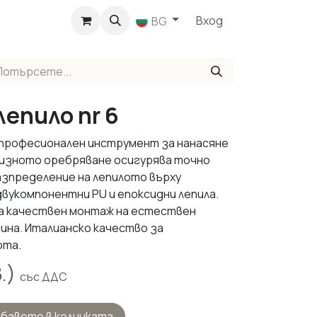
агазин
Вход
BG
епило nr 6
е професионален инструмент за нанасяне
ецизното оребряване осигурява точно
азпределение на лепилото върху
вукомпонентни PU и епоксидни лепила.
а качествен монтаж на естествен
ина. Италианско качество за
ота.
.)
със ДДС
бавете в количката