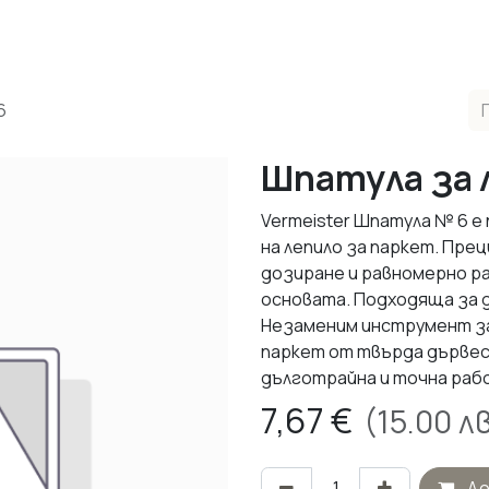
одукти
Реализирани Проекти
Контакти
За нас
М
6
Шпатула за л
Vermeister Шпатула № 6 
на лепило за паркет. Пр
дозиране и равномерно р
основата. Подходяща за д
Незаменим инструмент з
паркет от твърда дървес
дълготрайна и точна раб
7,67
€
(
15.00
лв
До