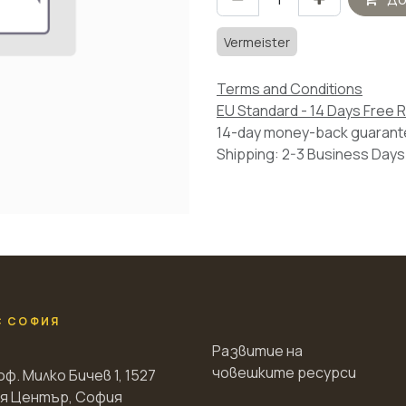
Vermeister
Terms and Conditions
EU Standard - 14 Days Free 
14-day money-back guaran
Shipping: 2-3 Business Days
С СОФИЯ
Развитие на
човешките ресурси
оф. Милко Бичев 1, 1527
я Център, София