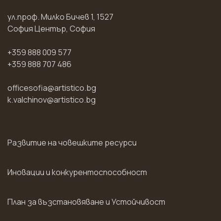
ул.проф. Милко Бичев 1, 1527
София Център, София
+359 888 009 577
+359 888 707 486
officesofia@artistico.bg
k.valchinov@artistico.bg
Развитие на човешките ресурси
Иновации и конкурентоспособност
План за възстановяване и Устойчивост