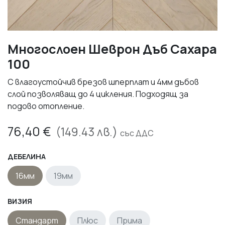
Многослоен Шеврон Дъб Сахара
100
С влагоустойчив брезов шперплат и 4мм дъбов
слой позволяващ до 4 цикления. Подходящ за
подово отопление.
76,40
€
(
149.43
лв.)
със ДДС
ДЕБЕЛИНА
16мм
19мм
ВИЗИЯ
Стандарт
Плюс
Прима