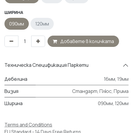
ШИРИНА
090мм
120мм
Добавете в количката
Техническа Спецификация Паркети
Дебелина
16мм
,
19мм
Визия
Стандарт
,
Плюс
,
Прима
Ширина
090мм
,
120мм
Terms and Conditions
EU Standard - 14 Days Free Returns