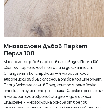
Многослоен Дъбов Паркет
Перла 100
Многослоен дъбов паркет в наша визия Перла 100 —
светъл, перлено-сив тон с фина деликатност.
Стандартна конструкция — 4 мм горен слой
европейски дъб върху основа от брезов шперплат.
Произвеждаме сами в Труд, контролираме всяка
стъпка от сушенето до финиша. Характеристики: •
4 мм горен слой европейски дъб — до 4 цикъла
шлайфане • Многослойна основа от брезов
шперплат • Ширина: 90–220 мм (стандарт), до 300