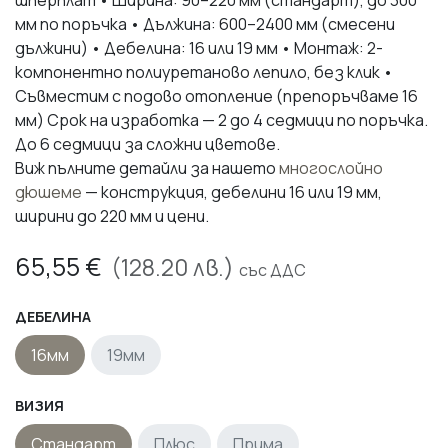
мм по поръчка • Дължина: 600–2400 мм (смесени
дължини) • Дебелина: 16 или 19 мм • Монтаж: 2-
компонентно полиуретаново лепило, без клик •
Съвместим с подово отопление (препоръчваме 16
мм) Срок на изработка — 2 до 4 седмици по поръчка.
До 6 седмици за сложни цветове.
Виж пълните детайли за нашето
многослойно
дюшеме
— конструкция, дебелини 16 или 19 мм,
ширини до 220 мм и цени.
65,55
€
(
128.20
лв.)
със ДДС
ДЕБЕЛИНА
16мм
19мм
ВИЗИЯ
Стандарт
Плюс
Прима