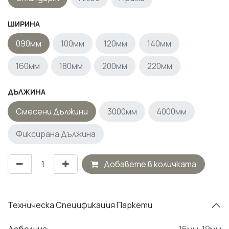
ШИРИНА
090мм
100мм
120мм
140мм
160мм
180мм
200мм
220мм
ДЪЛЖИНА
Смесени Дължини
3000мм
4000мм
Фиксирана Дължина
Добавете в количката
Техническа Спецификация Паркети
Дебелина
16мм
,
19мм