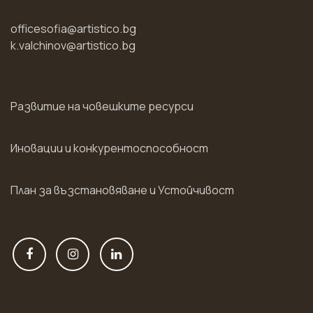
officesofia@artistico.bg
k.valchinov@artistico.bg
Развитие на човешките ресурси
Иновации и конкурентоспособност
План за възстановяване и Устойчивост