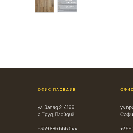
ОФИС ПЛОВДИВ
ОФИ
ул. Запад 2, 4199
ул.пр
с.Труд, Пловдив
Софи
+359 886 666 044
+359 