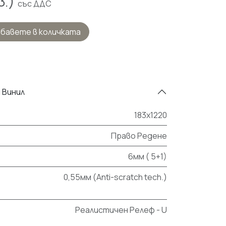
в.)
със ДДС
бавете в количката
 Винил
183х1220
Право Редене
6мм ( 5+1)
0,55мм (Anti-scratch tech.)
Реалистичен Релеф - U