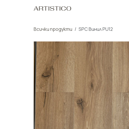
Пропусни до съдържанието
Начало
Нашите Пр
Всички продукти
SPC Винил PU12