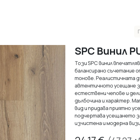
одукти
Реализирани Проекти
Контакти
За нас
М
SPC Винил P
Този SPC винил впечатляв
балансирано съчетание о
тонове. Реалистичната д
автентичното усещане за 
естествени чепове и дел
дълбочина и характер. М
вид и придава приятно ус
подчертава усещането за
изчистена и модерна визи