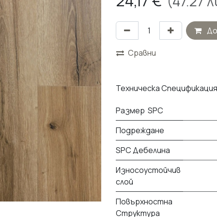
24,17
€
(
47.27
л
До
Сравни
Техническа Спецификация
Размер SPC
Подреждане
SPC Дебелина
Износоустойчив
слой
Повърхностна
Структура