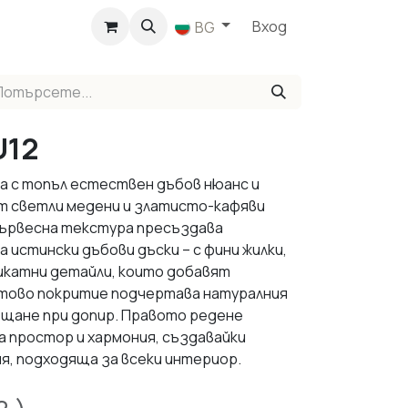
агазин
Вход
BG
U12
а с топъл естествен дъбов нюанс и
т светли медени и златисто-кафяви
ървесна текстура пресъздава
истински дъбови дъски – с фини жилки,
икатни детайли, които добавят
атово покритие подчертава натуралния
ещане при допир. Правото редене
 простор и хармония, създавайки
я, подходяща за всеки интериор.