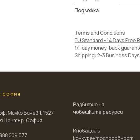
Подложка
Terms and Conditions
EU Standard - 14 Days Free 
14-day money-back guaran
Shipping: 2-3 Business Days
С СОФИЯ
Развитие на
човешките ресурси
оф. Милко Бичев 1, 1527
я Център, София
Иновации и
888 009 577
конкурентоспособност