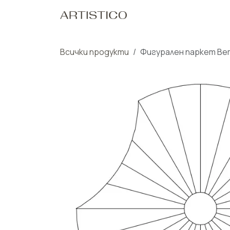
Пропусни до съдържанието
Начало
Нашите Пр
Всички продукти
Фигурален паркет Ве