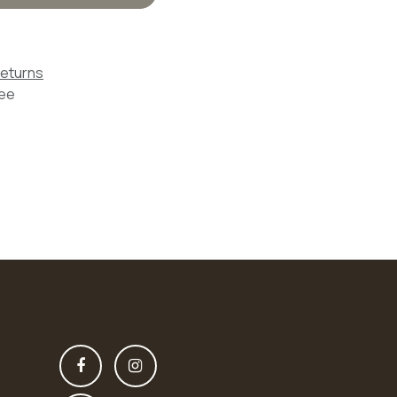
Returns
tee