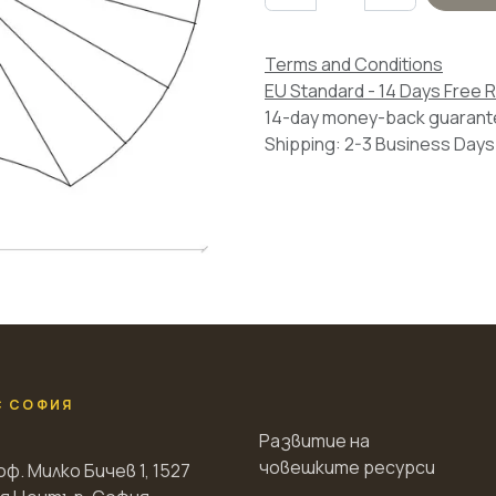
Terms and Conditions
EU Standard - 14 Days Free 
14-day money-back guaran
Shipping: 2-3 Business Days
С СОФИЯ
Развитие на
човешките ресурси
оф. Милко Бичев 1, 1527