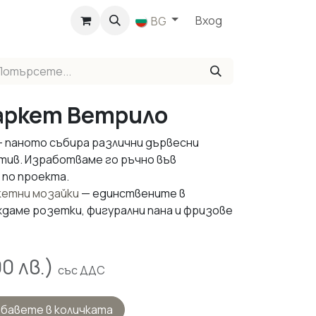
агазин
Вход
BG
аркет Ветрило
 — паното събира различни дървесни
тив. Изработваме го ръчно във
 по проекта.
кетни мозайки
— единствените в
даме розетки, фигурални пана и фризове
00
лв.)
със ДДС
бавете в количката