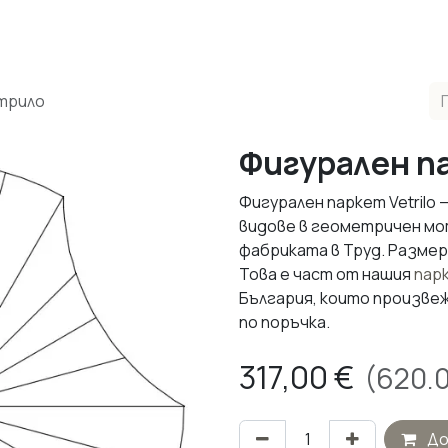
одукти
Реализирани Проекти
Контакти
За нас
М
трило
Фигурален п
Фигурален паркет Vetrilo
видове в геометричен мо
фабриката в Труд. Размер
Това е част от нашия
пар
България, които произвеж
по поръчка.
317,00
€
(
620.
До