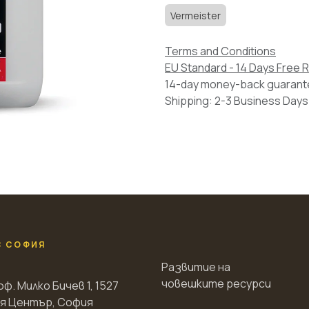
Vermeister
Terms and Conditions
EU Standard - 14 Days Free 
14-day money-back guaran
Shipping: 2-3 Business Days
С СОФИЯ
Развитие на
човешките ресурси
оф. Милко Бичев 1, 1527
я Център, София