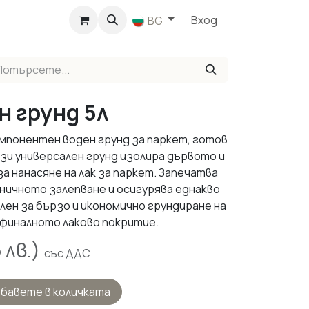
агазин
Вход
BG
н грунд 5л
компонентен воден грунд за паркет, готов
зи универсален грунд изолира дървото и
 нанасяне на лак за паркет. Запечатва
ничното залепване и осигурява еднакво
ален за бързо и икономично грундиране на
финалното лаково покритие.
5
лв.)
със ДДС
бавете в количката