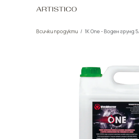
Пропусни до съдържанието
Начало
Нашите Пр
Всички продукти
1K One - Воден грунд 5