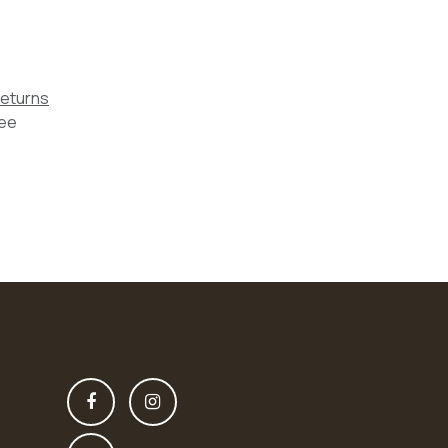
Returns
tee