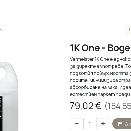
одукти
Реализирани Проекти
Контакти
За нас
М
л
1K One - Воде
Vermeister 1K One е едно
за директна употреба. То
подготвя повърхността за
порите, минимизира стра
абсорбиране на лака. Иде
естествен паркет преди 
79,02
€
(
154.5
До