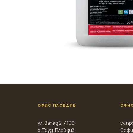
ОФИС ПЛОВДИВ
ОФИ
ул. Запад 2, 4199
ул.пр
с.Труд, Пловдив
Софи