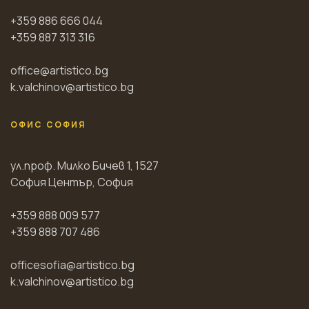
+359 886 666 044
+359 887 313 316
office@artistico.bg
k.valchinov@artistico.bg
ОФИС СОФИЯ
ул.проф. Милко Бичев 1, 1527
София Център, София
+359 888 009 577
+359 888 707 486
officesofia@artistico.bg
k.valchinov@artistico.bg