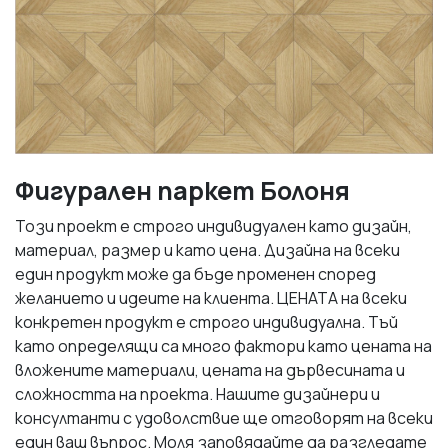
Фигурален паркет Болоня
Този проект е строго индивидуален като дизайн,
материал, размер и като цена. Дизайна на всеки
един продукт може да бъде променен според
желанието и идеите на клиента. ЦЕНАТА на всеки
конкретен продукт е строго индивидуална. Тъй
като определящи са много фактори като цената на
вложените материали, цената на дървесината и
сложността на проекта. Нашите дизайнери и
консултанти с удоволствие ще отговорят на всеки
един ваш въпрос. Моля заповядайте да разгледате