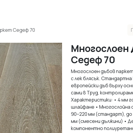
одукти
Реализирани Проекти
Контакти
За нас
М
ркет Седеф 70
Многослоен 
Седеф 70
Многослоен дъбов паркет 
с лек блясък. Стандартна
европейски дъб върху ос
сами в Труд, контролирам
Характеристики: • 4 мм г
шлайфане • Многослойна 
90–220 мм (стандарт), до 
мм (смесени дължини) • Де
компонентно полиуретанов