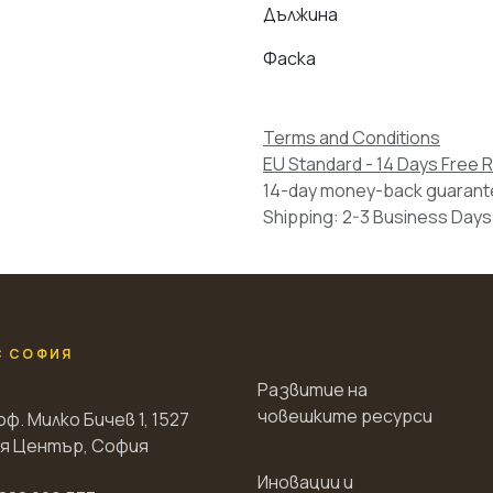
Дължина
Фаска
Terms and Conditions
EU Standard - 14 Days Free 
14-day money-back guaran
Shipping: 2-3 Business Days
С СОФИЯ
Развитие на
човешките ресурси
оф. Милко Бичев 1, 1527
я Център, София
Иновации и