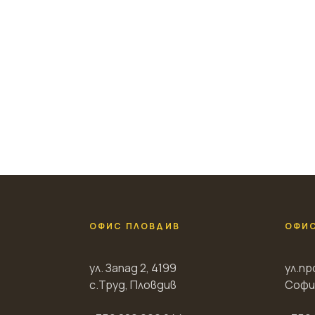
ОФИС ПЛОВДИВ
ОФИ
ул. Запад 2, 4199
ул.пр
с.Труд, Пловдив
Софи