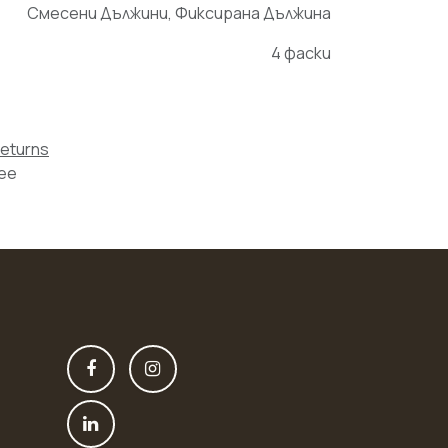
Смесени Дължини
,
Фиксирана Дължина
4 фаски
Returns
tee