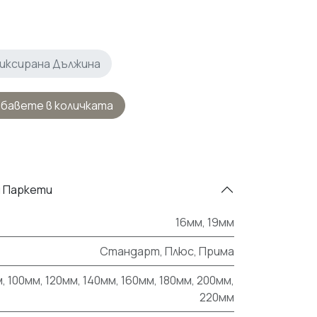
иксирана Дължина
бавете в количката
я Паркети
16мм
,
19мм
Стандарт
,
Плюс
,
Прима
м
,
100мм
,
120мм
,
140мм
,
160мм
,
180мм
,
200мм
,
220мм