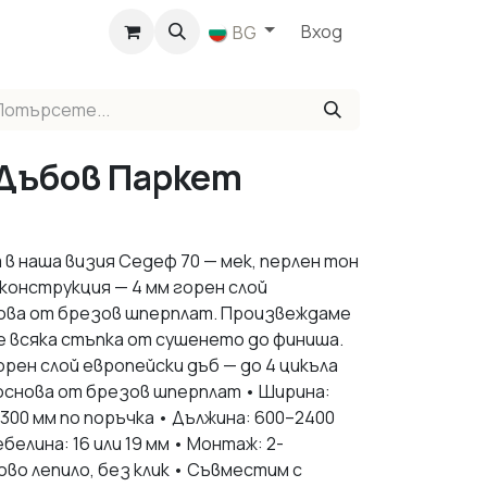
агазин
Вход
BG
Дъбов Паркет
в наша визия Седеф 70 — мек, перлен тон
 конструкция — 4 мм горен слой
нова от брезов шперплат. Произвеждаме
е всяка стъпка от сушенето до финиша.
орен слой европейски дъб — до 4 цикъла
основа от брезов шперплат • Ширина:
300 мм по поръчка • Дължина: 600–2400
белина: 16 или 19 мм • Монтаж: 2-
о лепило, без клик • Съвместим с