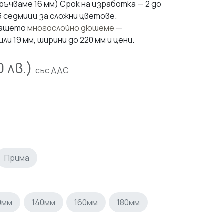
ъчваме 16 мм) Срок на изработка — 2 до
6 седмици за сложни цветове.
 нашето
многослойно дюшеме
—
ли 19 мм, ширини до 220 мм и цени.
0
лв.)
със ДДС
Прима
0мм
140мм
160мм
180мм