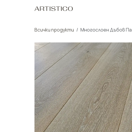
Пропусни до съдържанието
Начало
Нашите Пр
Всички продукти
Многослоен Дъбов Па