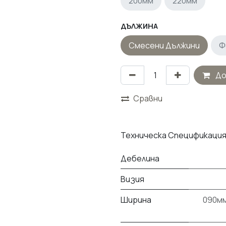
200мм
220мм
ДЪЛЖИНА
Смесени Дължини
Ф
До
Сравни
Техническа Спецификаци
Дебелина
Визия
Ширина
090м