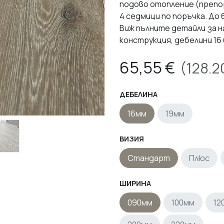
подово отопление (препор
4 седмици по поръчка. До 
Виж пълните детайли за
конструкция, дебелини 16 и
65,55
€
(
128.2
ДЕБЕЛИНА
16мм
19мм
ВИЗИЯ
Стандарт
Плюс
ШИРИНА
090мм
100мм
12