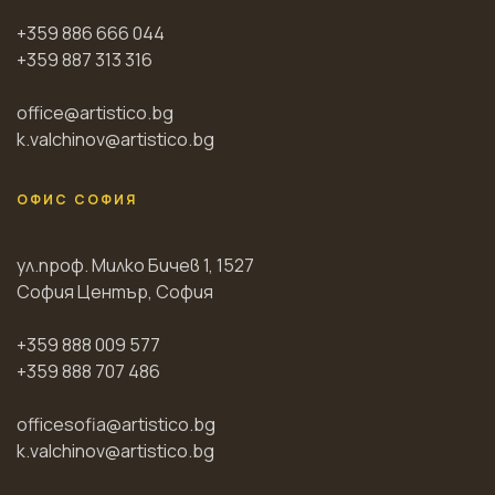
+359 886 666 044
+359 887 313 316
office@artistico.bg
k.valchinov@artistico.bg
ОФИС СОФИЯ
ул.проф. Милко Бичев 1, 1527
София Център, София
+359 888 009 577
+359 888 707 486
officesofia@artistico.bg
k.valchinov@artistico.bg