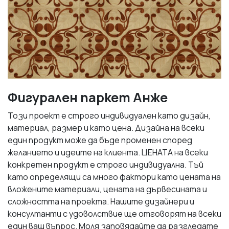
Фигурален паркет Анже
Този проект е строго индивидуален като дизайн,
материал, размер и като цена. Дизайна на всеки
един продукт може да бъде променен според
желанието и идеите на клиента. ЦЕНАТА на всеки
конкретен продукт е строго индивидуална. Тъй
като определящи са много фактори като цената на
вложените материали, цената на дървесината и
сложността на проекта. Нашите дизайнери и
консултанти с удоволствие ще отговорят на всеки
един ваш въпрос. Моля заповядайте да разгледате