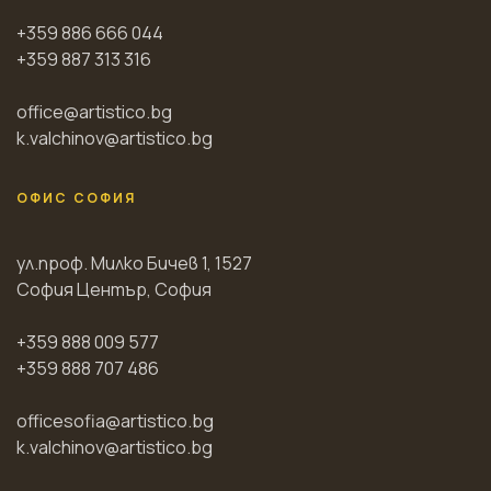
+359 886 666 044
+359 887 313 316
office@artistico.bg
k.valchinov@artistico.bg
ОФИС СОФИЯ
ул.проф. Милко Бичев 1, 1527
София Център, София
+359 888 009 577
+359 888 707 486
officesofia@artistico.bg
k.valchinov@artistico.bg