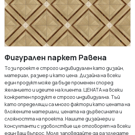
Фигурален паркет Равена
Този проект е строго индивидуален като дизайн,
материал, размер и като цена. Дизайна на всеки
един продукт може да бъде променен според
желанието и идеите на клиента. ЦЕНАТА на всеки
конкретен продукт е строго индивидуална. Тъй
като определящи са много фактори като цената на
вложените материали, цената на дървесината и
сложността на проекта. Нашите дизайнери и
консултанти с удоволствие ще отговорят на всеки
един ваш въпрос. Моля заповядайте да разгледате