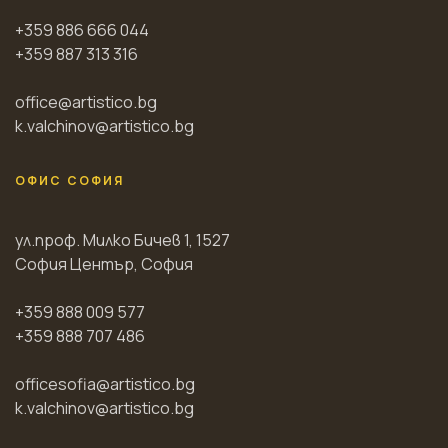
+359 886 666 044
+359 887 313 316
office@artistico.bg
k.valchinov@artistico.bg
ОФИС СОФИЯ
ул.проф. Милко Бичев 1, 1527
София Център, София
+359 888 009 577
+359 888 707 486
officesofia@artistico.bg
k.valchinov@artistico.bg