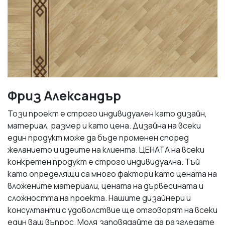
Фриз Александър
Този проект е строго индивидуален като дизайн,
материал, размер и като цена. Дизайна на всеки
един продукт може да бъде променен според
желанието и идеите на клиента. ЦЕНАТА на всеки
конкретен продукт е строго индивидуална. Тъй
като определящи са много фактори като цената на
вложените материали, цената на дървесината и
сложността на проекта. Нашите дизайнери и
консултанти с удоволствие ще отговорят на всеки
един ваш въпрос. Моля заповядайте да разгледате