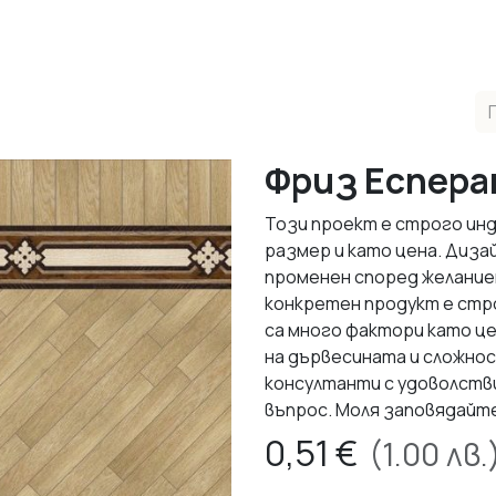
одукти
Реализирани Проекти
Контакти
За нас
М
Фриз Еспера
Този проект е строго инд
размер и като цена. Диза
променен според желаниет
конкретен продукт е стр
са много фактори като ц
на дървесината и сложно
консултанти с удоволств
въпрос. Моля заповядайт
0,51
€
(
1.00
лв.