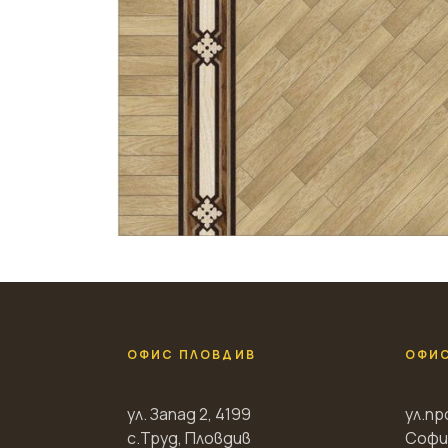
ОФИС ПЛОВДИВ
ОФИ
ул. Запад 2, 4199
ул.пр
с.Труд, Пловдив
Софи