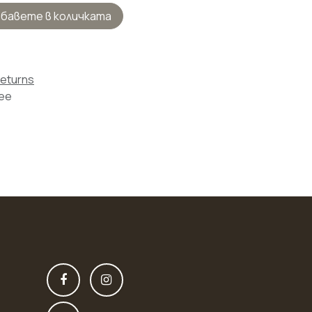
бавете в количката
Returns
tee