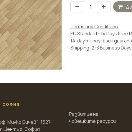
До
Terms and Conditions
EU Standard - 14 Days Free 
14-day money-back guaran
Shipping: 2-3 Business Days
С СОФИЯ
Развитие на
човешките ресурси
оф. Милко Бичев 1, 1527
я Център, София