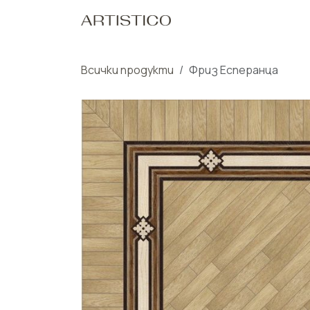
Пропусни до съдържанието
Начало
Нашите Пр
Всички продукти
Фриз Есперанца