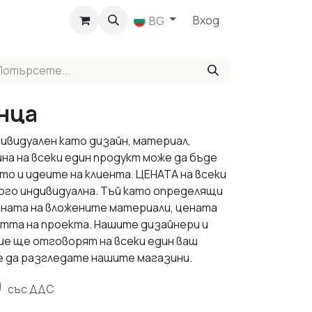
агазин
Вход
BG
нца
ивидуален като дизайн, материал,
йна на всеки един продукт може да бъде
о и идеите на клиента. ЦЕНАТА на всеки
ого индивидуална. Тъй като определящи
ената на вложените материали, цената
стта на проекта. Нашите дизайнери и
ие ще отговорят на всеки един ваш
е да разгледате нашите магазини.
)
със ДДС