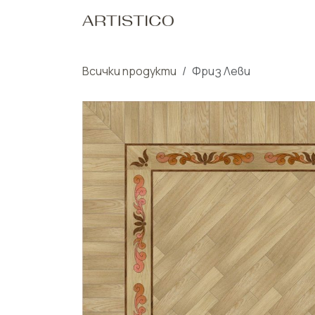
Пропусни до съдържанието
Начало
Нашите Пр
Всички продукти
Фриз Леви