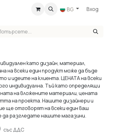
агазин
Вход
BG
ивидуален като дизайн, материал,
йна на всеки един продукт може да бъде
о и идеите на клиента. ЦЕНАТА на всеки
ого индивидуална. Тъй като определящи
ената на вложените материали, цената
стта на проекта. Нашите дизайнери и
ие ще отговорят на всеки един ваш
е да разгледате нашите магазини.
)
със ДДС