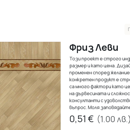
одукти
Реализирани Проекти
Контакти
За нас
М
Фриз Леви
Този проект е строго инд
размер и като цена. Диза
променен според желаниет
конкретен продукт е стр
са много фактори като ц
на дървесината и сложно
консултанти с удоволств
въпрос. Моля заповядайт
0,51
€
(
1.00
лв.