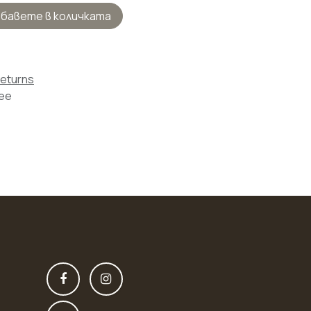
бавете в количката
Returns
tee