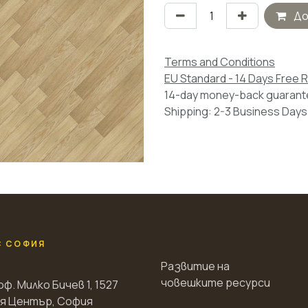
До
Terms and Conditions
EU Standard - 14 Days Free 
14-day money-back guaran
Shipping: 2-3 Business Days
С СОФИЯ
Развитие на
човешките ресурси
оф. Милко Бичев 1, 1527
я Център, София