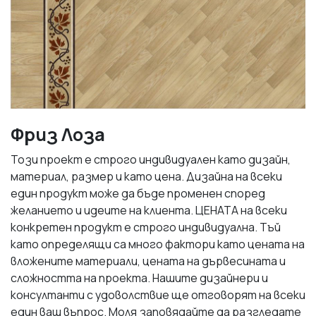
Фриз Лоза
Този проект е строго индивидуален като дизайн,
материал, размер и като цена. Дизайна на всеки
един продукт може да бъде променен според
желанието и идеите на клиента. ЦЕНАТА на всеки
конкретен продукт е строго индивидуална. Тъй
като определящи са много фактори като цената на
вложените материали, цената на дървесината и
сложността на проекта. Нашите дизайнери и
консултанти с удоволствие ще отговорят на всеки
един ваш въпрос. Моля заповядайте да разгледате