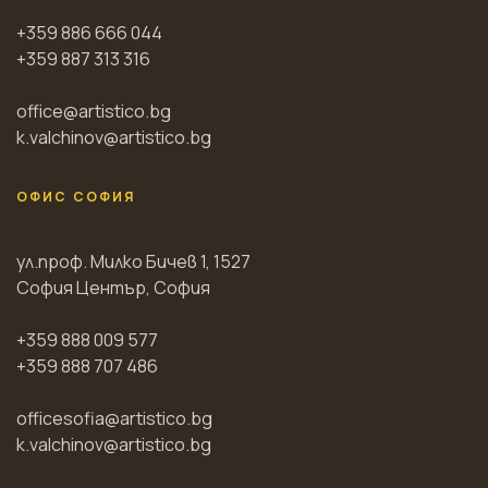
+359 886 666 044
+359 887 313 316
office@artistico.bg
k.valchinov@artistico.bg
ОФИС СОФИЯ
ул.проф. Милко Бичев 1, 1527
София Център, София
+359 888 009 577
+359 888 707 486
officesofia@artistico.bg
k.valchinov@artistico.bg