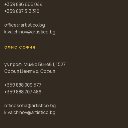
+359 886 666 044
+359 887 313 316
office@artistico.bg
k.valchinov@artistico.bg
ОФИС СОФИЯ
ул.проф. Милко Бичев 1, 1527
София Център, София
+359 888 009 577
+359 888 707 486
officesofia@artistico.bg
k.valchinov@artistico.bg