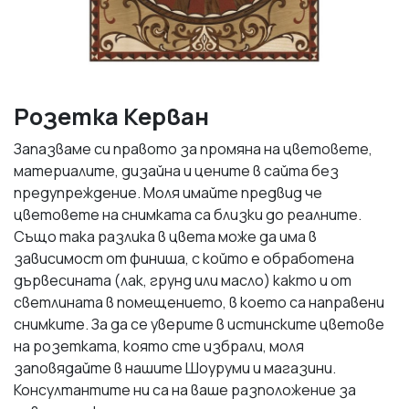
Розетка Керван
Запазваме си правото за промяна на цветовете,
материалите, дизайна и цените в сайта без
предупреждение. Моля имайте предвид че
цветовете на снимката са близки до реалните.
Също така разлика в цвета може да има в
зависимост от финиша, с който е обработена
дървесината (лак, грунд или масло) както и от
светлината в помещението, в което са направени
снимките. За да се уверите в истинските цветове
на розетката, която сте избрали, моля
заповядайте в нашите Шоуруми и магазини.
Консултантите ни са на ваше разположение за