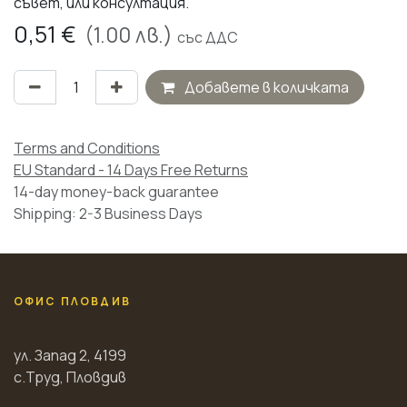
съвет, или консултация.
0,51
€
(
1.00
лв.)
със ДДС
Добавете в количката
Terms and Conditions
EU Standard - 14 Days Free Returns
14-day money-back guarantee
Shipping: 2-3 Business Days
ОФИС ПЛОВДИВ
ул. Запад 2, 4199
с.Труд, Пловдив