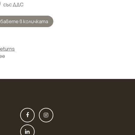
)
със ДДС
бавете в количката
Returns
tee