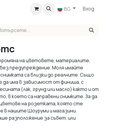
агазин
Вход
BG
ртс
 промяна на цветовете, материалите,
 без предупреждение. Моля имайте
 снимката са близки до реалните. Също
е да има в зависимост от финиша, с
сината (лак, грунд или масло) както и от
, в което са направени снимките. За да
 цветове на розетката, която сте
е в нашите Шоуруми и магазини.
аше разположение за съвет, или