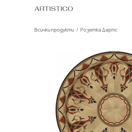
Пропусни до съдържанието
Начало
Нашите Пр
Всички продукти
Розетка Дартс