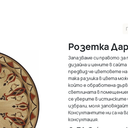
одукти
Реализирани Проекти
Контакти
За нас
М
Розетка Да
Запазваме си правото за
дизайна и цените в сайта
предвид че цветовете на
така разлика в цвета мож
който е обработена дърве
светлината в помещението
се уверите в истинските
избрали, моля заповядайт
Консултантите ни са на в
консултация.