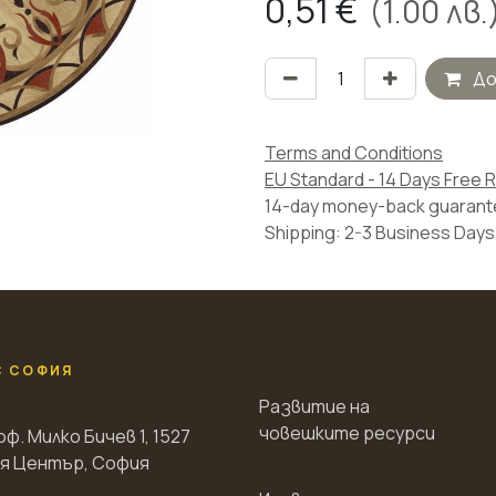
0,51
€
(
1.00
лв.
До
Terms and Conditions
EU Standard - 14 Days Free 
14-day money-back guaran
Shipping: 2-3 Business Days
С СОФИЯ
Развитие на
човешките ресурси
оф. Милко Бичев 1, 1527
я Център, София