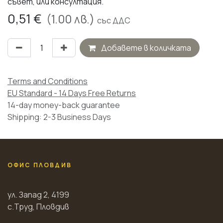
съвет, или консултация.
0,51
€
(
1.00
лв.)
със ДДС
Добавете в количката
Terms and Conditions
EU Standard - 14 Days Free Returns
14-day money-back guarantee
Shipping: 2-3 Business Days
ОФИС ПЛОВДИВ
ул. Запад 2, 4199
с.Труд, Пловдив