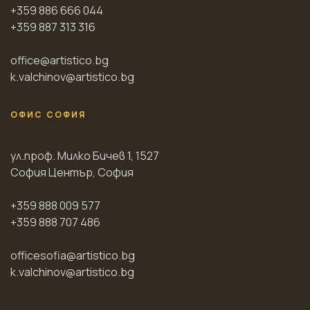
+359 886 666 044
+359 887 313 316
office@artistico.bg
k.valchinov@artistico.bg
ОФИС СОФИЯ
ул.проф. Милко Бичев 1, 1527
София Център, София
+359 888 009 577
+359 888 707 486
officesofia@artistico.bg
k.valchinov@artistico.bg