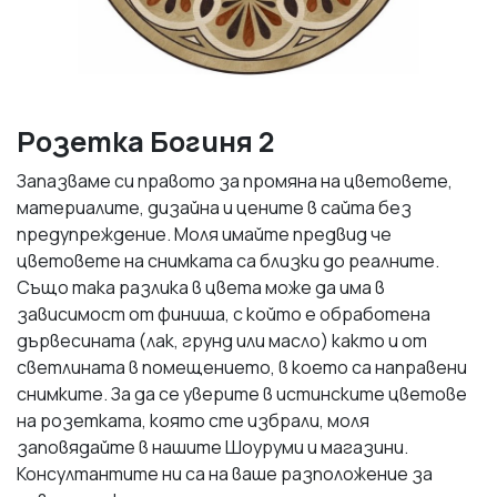
Розетка Богиня 2
Запазваме си правото за промяна на цветовете,
материалите, дизайна и цените в сайта без
предупреждение. Моля имайте предвид че
цветовете на снимката са близки до реалните.
Също така разлика в цвета може да има в
зависимост от финиша, с който е обработена
дървесината (лак, грунд или масло) както и от
светлината в помещението, в което са направени
снимките. За да се уверите в истинските цветове
на розетката, която сте избрали, моля
заповядайте в нашите Шоуруми и магазини.
Консултантите ни са на ваше разположение за