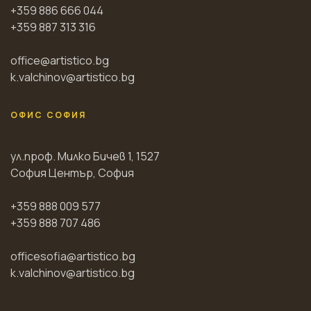
+359 886 666 044
+359 887 313 316
office@artistico.bg
k.valchinov@artistico.bg
ОФИС СОФИЯ
ул.проф. Милко Бичев 1, 1527
София Център, София
+359 888 009 577
+359 888 707 486
officesofia@artistico.bg
k.valchinov@artistico.bg