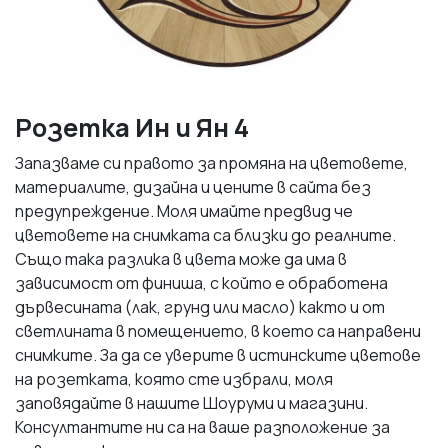
Розетка Ин и Ян 4
Запазваме си правото за промяна на цветовете,
материалите, дизайна и цените в сайта без
предупреждение. Моля имайте предвид че
цветовете на снимката са близки до реалните.
Също така разлика в цвета може да има в
зависимост от финиша, с който е обработена
дървесината (лак, грунд или масло) както и от
светлината в помещението, в което са направени
снимките. За да се уверите в истинските цветове
на розетката, която сте избрали, моля
заповядайте в нашите Шоуруми и магазини.
Консултантите ни са на ваше разположение за