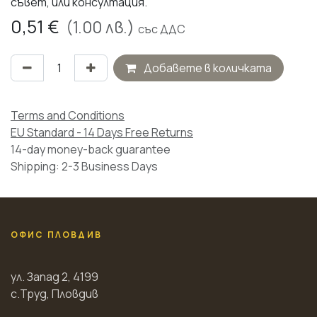
съвет, или консултация.
0,51
€
(
1.00
лв.)
със ДДС
Добавете в количката
Terms and Conditions
EU Standard - 14 Days Free Returns
14-day money-back guarantee
Shipping: 2-3 Business Days
ОФИС ПЛОВДИВ
ул. Запад 2, 4199
с.Труд, Пловдив