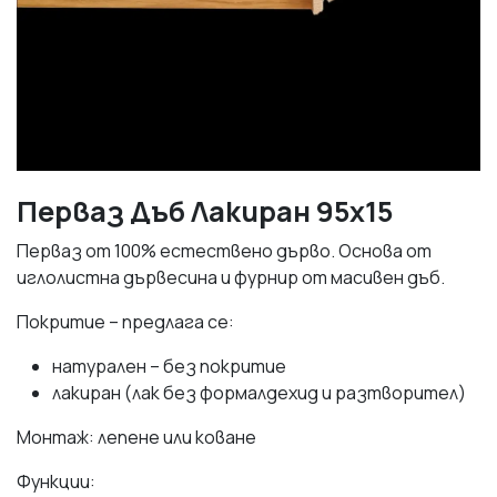
Перваз Дъб Лакиран 95х15
Перваз от 100% естествено дърво. Основа от
иглолистна дървесина и фурнир от масивен дъб.
Покритие – предлага се:
натурален – без покритие
лакиран (лак без формалдехид и разтворител)
Монтаж: лепене или коване
Функции: