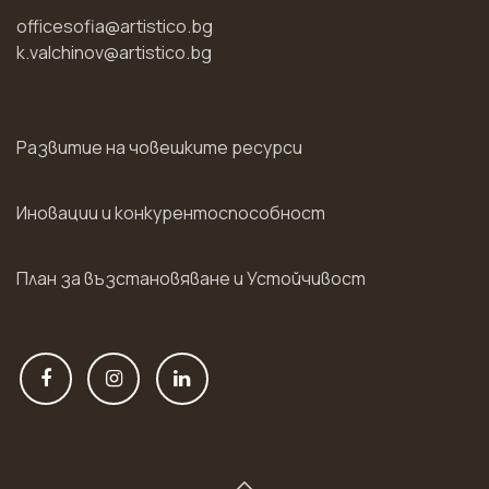
officesofia@artistico.bg
k.valchinov@artistico.bg
Развитие на човешките ресурси
Иновации и конкурентоспособност
План за възстановяване и Устойчивост