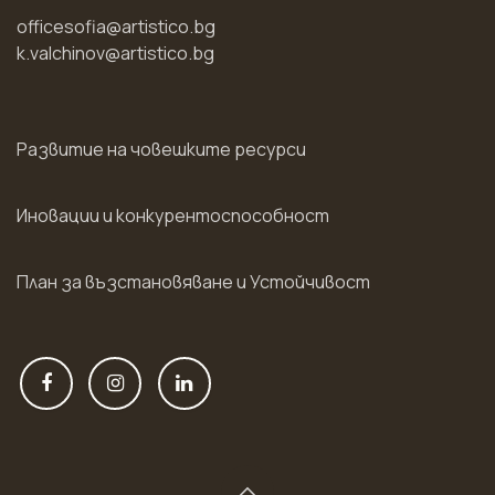
officesofia@artistico.bg
k.valchinov@artistico.bg
Развитие на човешките ресурси
Иновации и конкурентоспособност
План за възстановяване и Устойчивост