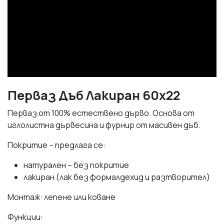
Перваз Дъб Лакиран 60х22
Перваз от 100% естествено дърво. Основа от
иглолистна дървесина и фурнир от масивен дъб.
Покритие – предлага се:
натурален – без покритие
лакиран (лак без формалдехид и разтворител)
Монтаж: лепене или коване
Функции: