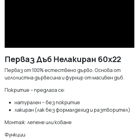
Перваз Дъб Нелакиран 60х22
Перваз от 100% естествено дърво. Основа от
иглолистна дървесина и фурнир от масивен дъб.
Покритие – предлага се:
натурален – без покритие
лакиран (лак без формалдехид и разтворител)
Монтаж: лепене или коване
Функции: