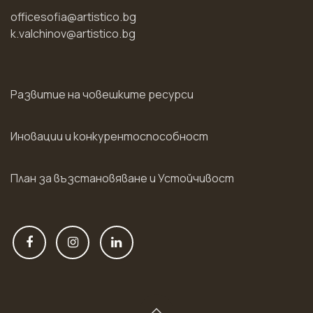
officesofia@artistico.bg
k.valchinov@artistico.bg
Развитие на човешките ресурси
Иновации и конкурентоспособност
План за възстановяване и Устойчивост