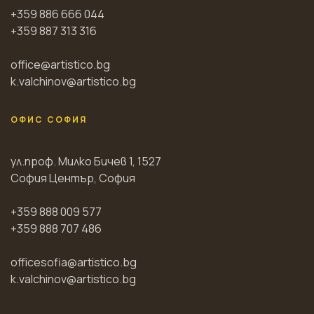
+359 886 666 044
+359 887 313 316
office@artistico.bg
k.valchinov@artistico.bg
ОФИС СОФИЯ
ул.проф. Милко Бичев 1, 1527
София Център, София
+359 888 009 577
+359 888 707 486
officesofia@artistico.bg
k.valchinov@artistico.bg