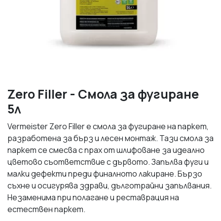
Zero Filler - Смола за фугиране
5л
Vermeister Zero Filler е смола за фугиране на паркет,
разработена за бърз и лесен монтаж. Тази смола за
паркет се смесва с прах от шлифоване за идеално
цветово съответствие с дървото. Запълва фуги и
малки дефекти преди финалното лакиране. Бързо
съхне и осигурява здрави, дълготрайни запълвания.
Незаменима при полагане и реставрация на
естествен паркет.